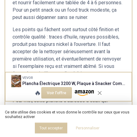
et nourrir facilement une tablée de 4 à 6 personnes.
Pour un petit snack ou un food truck modeste, ça
peut aussi dépanner sans se ruiner.
Les points qui fâchent sont surtout côté finition et
contrôle qualité : traces d’huile, rayures possibles,
produit pas toujours nickel à l’ouverture. Il faut
accepter de la nettoyer sérieusement avant la
première utilisation, et éventuellement de renvoyer
si l’exemplaire reçu est vraiment abîmé. Si vous
êtes très pointilleux sur l’esthétique ou que vous
VEVOR
voulez un produit irréprochable dès la sortie du
Plancha Électrique 3200 W, Plaque à Snacker Commerciale 535x300 mm, Plaque de Cuisson de Comptoir en Inox, Température Réglable 50-300 °C, avec Accessoires, pour Barbecue, Restaurant, Snack-Bar
carton, ce ne sera pas la meilleure option.
🔥
Voir l'offre
Pour moi, cette plancha s’adresse à ceux qui
privilégient la performance et le prix : gens qui
Ce site utilise des cookies et vous donne le contrôle sur ceux que vous
cuisinent souvent à la plancha, bricoleurs de cuisine,
souhaitez activer
petites structures qui ont besoin d’une plaque
Tout accepter
Personnaliser
efficace mais pas hors de prix. Ceux qui devraient