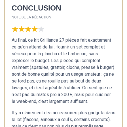
CONCLUSION
NOTE DE LA RÉDACTION
★★★★★
★★★★★
Au final, ce kit Grilliance 27 pièces fait exactement
ce qu’on attend de lui : fournir un set complet et
sérieux pour la plancha et le barbecue, sans
exploser le budget. Les pièces qui comptent
vraiment (spatules, grattoir, cloche, presse à burger)
sont de bonne qualité pour un usage amateur : ça ne
se tord pas, ça ne rouille pas au bout de deux
lavages, et c’est agréable à utiliser. On sent que ce
n’est pas du matos pro à 200 €, mais pour cuisiner
le week-end, c’est largement suffisant.
Il y a clairement des accessoires plus gadgets dans
le lot (flacons, anneaux à œufs, certains crochets),
mais ce n’est pas non plus du pur remplissage