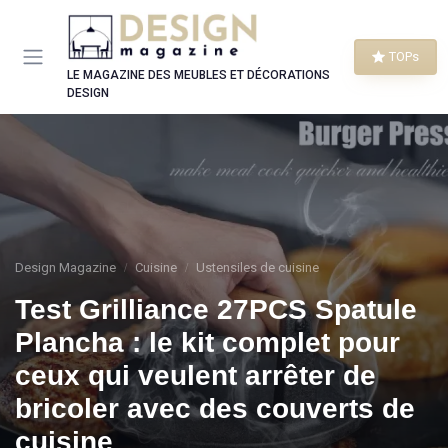
Panneau de gestion des cookies
TOPs
LE MAGAZINE DES MEUBLES ET DÉCORATIONS
DESIGN
Design Magazine
Cuisine
Ustensiles de cuisine
Test Grilliance 27PCS Spatule
Plancha : le kit complet pour
ceux qui veulent arrêter de
bricoler avec des couverts de
cuisine