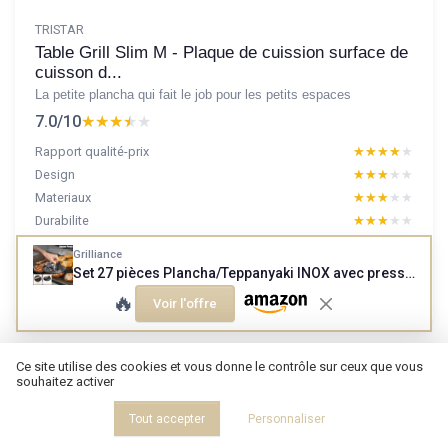
TRISTAR
Table Grill Slim M - Plaque de cuission surface de
cuisson d...
La petite plancha qui fait le job pour les petits espaces
7.0/10
★★★★★
★★★★★
Rapport qualité-prix
★★★★★
★★★★★
Design
★★★★★
★★★★★
Materiaux
★★★★★
★★★★★
Durabilite
★★★★★
★★★★★
Grilliance
Set 27 pièces Plancha/Teppanyaki INOX avec presse et cloche
Lire le test produit complet
🔥
Voir l'offre
Ce site utilise des cookies et vous donne le contrôle sur ceux que vous
souhaitez activer
Tout accepter
Personnaliser