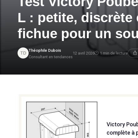
Test Victory Poube
L : petite, discrète
fichue pour un sou
Théophile Dubois
12 avril 2026
1 min de lecture
Consultant en tendances
Victory Poub
complète à p