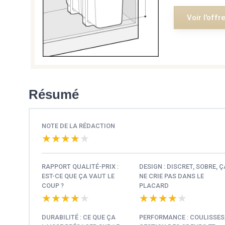
Voir l'offr
Résumé
NOTE DE LA RÉDACTION
★★★★★
★★★★★
RAPPORT QUALITÉ-PRIX :
DESIGN : DISCRET, SOBRE, Ç
EST-CE QUE ÇA VAUT LE
NE CRIE PAS DANS LE
COUP ?
PLACARD
★★★★★
★★★★★
★★★★★
★★★★★
DURABILITÉ : CE QUE ÇA
PERFORMANCE : COULISSES