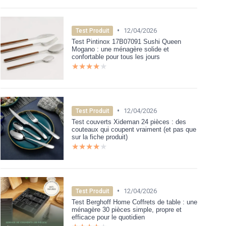
•
12/04/2026
Test Produit
Test Pintinox 17B07091 Sushi Queen
Mogano : une ménagère solide et
confortable pour tous les jours
★★★★★
★★★★★
•
12/04/2026
Test Produit
Test couverts Xideman 24 pièces : des
couteaux qui coupent vraiment (et pas que
sur la fiche produit)
★★★★★
★★★★★
•
12/04/2026
Test Produit
Test Berghoff Home Coffrets de table : une
ménagère 30 pièces simple, propre et
efficace pour le quotidien