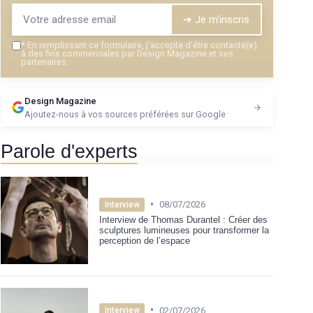
➔ Je m'inscris
*
En remplissant ce formulaire, j’accepte d’être contacté(e)
à des fins commerciales par Design Magazine et ses
partenaires.
Design Magazine
Ajoutez-nous à vos sources préférées sur Google
Parole d'experts
•
08/07/2026
Interview
Interview de Thomas Durantel : Créer des
sculptures lumineuses pour transformer la
perception de l’espace
•
02/07/2026
Interview