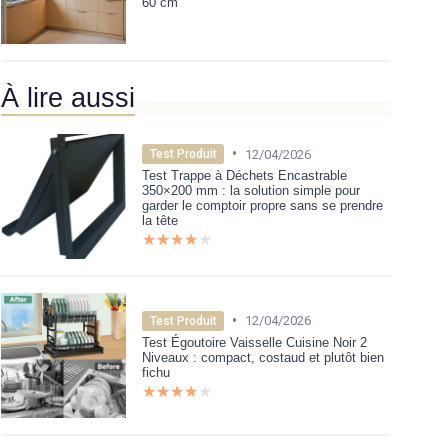
60 cm
À lire aussi
•
12/04/2026
Test Produit
Test Trappe à Déchets Encastrable
350×200 mm : la solution simple pour
garder le comptoir propre sans se prendre
la tête
★★★★★
★★★★★
•
12/04/2026
Test Produit
Test Égoutoire Vaisselle Cuisine Noir 2
Niveaux : compact, costaud et plutôt bien
fichu
★★★★★
★★★★★