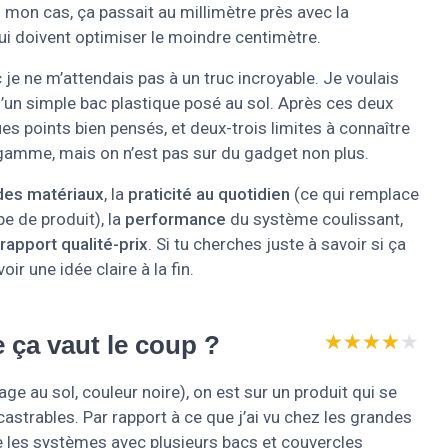
 mon cas, ça passait au millimètre près avec la
 qui doivent optimiser le moindre centimètre.
je ne m’attendais pas à un truc incroyable. Je voulais
qu’un simple bac plastique posé au sol. Après ces deux
ues points bien pensés, et deux-trois limites à connaître
e gamme, mais on n’est pas sur du gadget non plus.
 des matériaux
, la
praticité au quotidien
(ce qui remplace
e de produit), la
performance
du système coulissant,
rapport qualité-prix
. Si tu cherches juste à savoir si ça
ir une idée claire à la fin.
★★★★★
★★★★★
e ça vaut le coup ?
ge au sol, couleur noire), on est sur un produit qui se
astrables. Par rapport à ce que j’ai vu chez les grandes
e les systèmes avec plusieurs bacs et couvercles