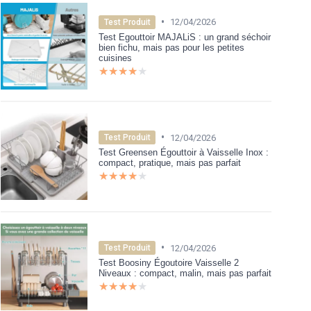
•
12/04/2026
Test Produit
Test Egouttoir MAJALiS : un grand séchoir
bien fichu, mais pas pour les petites
cuisines
★★★★★
★★★★★
•
12/04/2026
Test Produit
Test Greensen Égouttoir à Vaisselle Inox :
compact, pratique, mais pas parfait
★★★★★
★★★★★
•
12/04/2026
Test Produit
Test Boosiny Égoutoire Vaisselle 2
Niveaux : compact, malin, mais pas parfait
★★★★★
★★★★★