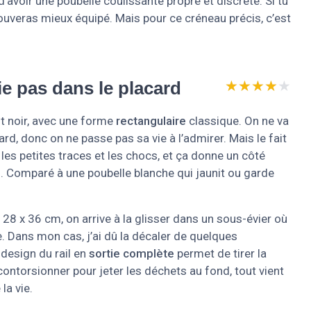
 d’avoir une poubelle coulissante propre et discrète. Si tu
rouveras mieux équipé. Mais pour ce créneau précis, c’est
★★★★★
★★★★★
rie pas dans le placard
st noir, avec une forme
rectangulaire
classique. On ne va
ard, donc on ne passe pas sa vie à l’admirer. Mais le fait
les petites traces et les chocs, et ça donne un côté
. Comparé à une poubelle blanche qui jaunit ou garde
 28 x 36 cm, on arrive à la glisser dans un sous-évier où
e. Dans mon cas, j’ai dû la décaler de quelques
 design du rail en
sortie complète
permet de tirer la
contorsionner pour jeter les déchets au fond, tout vient
la vie.