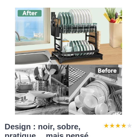
★★★★★
★★★★★
Design : noir, sobre,
pratique… mais pensé