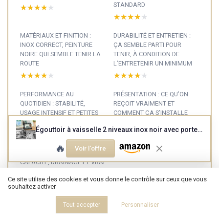
STANDARD
★★★★★
★★★★★
★★★★★
★★★★★
MATÉRIAUX ET FINITION :
DURABILITÉ ET ENTRETIEN :
INOX CORRECT, PEINTURE
ÇA SEMBLE PARTI POUR
NOIRE QUI SEMBLE TENIR LA
TENIR, À CONDITION DE
ROUTE
L’ENTRETENIR UN MINIMUM
★★★★★
★★★★★
★★★★★
★★★★★
PERFORMANCE AU
PRÉSENTATION : CE QU’ON
QUOTIDIEN : STABILITÉ,
REÇOIT VRAIMENT ET
USAGE INTENSIF ET PETITES
COMMENT ÇA S’INSTALLE
LIMITES
★★★★★
★★★★★
Égouttoir à vaisselle 2 niveaux inox noir avec porte‑ustensiles
★★★★★
★★★★★
🔥
Voir l'offre
EFFICACITÉ AU QUOTIDIEN :
CAPACITÉ, DRAINAGE ET VRAI
GAIN DE PLACE
Ce site utilise des cookies et vous donne le contrôle sur ceux que vous
★★★★★
★★★★★
souhaitez activer
Tout accepter
Personnaliser