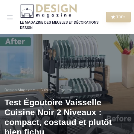
Panneau de gestion des cookies
TOPs
LE MAGAZINE DES MEUBLES ET DÉCORATIONS
DESIGN
Design Magazine
Cuisine
Egouttoirs
Test Égoutoire Vaisselle
Cuisine Noir 2 Niveaux :
compact, costaud et plutôt
bien fichu