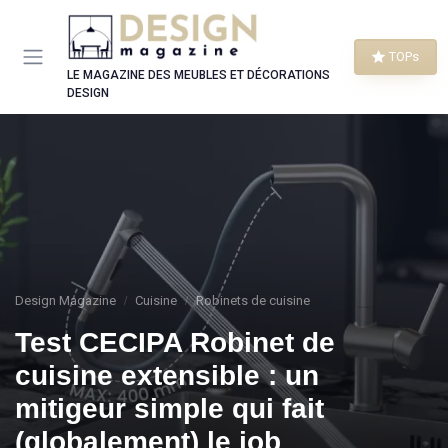
Panneau de gestion des cookies
TOPs
LE MAGAZINE DES MEUBLES ET DÉCORATIONS
DESIGN
Design Magazine
Cuisine
Robinets de cuisine
Test CECIPA Robinet de
cuisine extensible : un
mitigeur simple qui fait
(globalement) le job