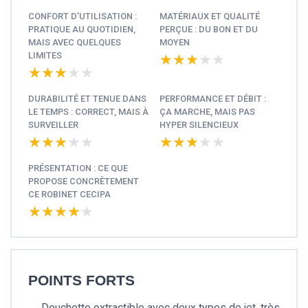
CONFORT D’UTILISATION :
MATÉRIAUX ET QUALITÉ
PRATIQUE AU QUOTIDIEN,
PERÇUE : DU BON ET DU
MAIS AVEC QUELQUES
MOYEN
LIMITES
★★★★★
★★★★★
★★★★★
★★★★★
DURABILITÉ ET TENUE DANS
PERFORMANCE ET DÉBIT :
LE TEMPS : CORRECT, MAIS À
ÇA MARCHE, MAIS PAS
SURVEILLER
HYPER SILENCIEUX
★★★★★
★★★★★
★★★★★
★★★★★
PRÉSENTATION : CE QUE
PROPOSE CONCRÈTEMENT
CE ROBINET CECIPA
★★★★★
★★★★★
POINTS FORTS
Douchette extractible avec deux types de jet, très