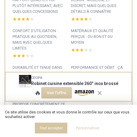
PLUTÔT INTÉRESSANT, AVEC
DISCRET, MAIS QUELQUES
QUELQUES CONCESSIONS
DÉTAILS À CONNAÎTRE
★★★★★
★★★★★
★★★★★
★★★★★
CONFORT D’UTILISATION :
MATÉRIAUX ET QUALITÉ
PRATIQUE AU QUOTIDIEN,
PERÇUE : DU BON ET DU
MAIS AVEC QUELQUES
MOYEN
LIMITES
★★★★★
★★★★★
★★★★★
★★★★★
DURABILITÉ ET TENUE DANS
PERFORMANCE ET DÉBIT : ÇA
LE TEMPS : CORRECT, MAIS À
MARCHE, MAIS PAS HYPER
CECIPA
SURVEILLER
SILENCIEUX
Robinet cuisine extensible 360° inox brossé
★★★★★
★★★★★
★★★★★
★★★★★
🔥
Voir l'offre
PRÉSENTATION : CE QUE
PROPOSE CONCRÈTEMENT CE
ROBINET CECIPA
Ce site utilise des cookies et vous donne le contrôle sur ceux que vous
souhaitez activer
★★★★★
★★★★★
Tout accepter
Personnaliser