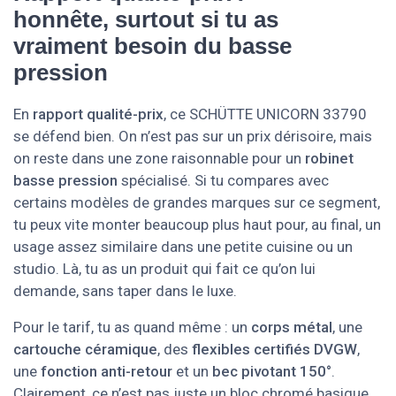
honnête, surtout si tu as
vraiment besoin du basse
pression
En
rapport qualité-prix
, ce SCHÜTTE UNICORN 33790
se défend bien. On n’est pas sur un prix dérisoire, mais
on reste dans une zone raisonnable pour un
robinet
basse pression
spécialisé. Si tu compares avec
certains modèles de grandes marques sur ce segment,
tu peux vite monter beaucoup plus haut pour, au final, un
usage assez similaire dans une petite cuisine ou un
studio. Là, tu as un produit qui fait ce qu’on lui
demande, sans taper dans le luxe.
Pour le tarif, tu as quand même : un
corps métal
, une
cartouche céramique
, des
flexibles certifiés DVGW
,
une
fonction anti-retour
et un
bec pivotant 150°
.
Clairement, ce n’est pas juste un bloc chromé basique.