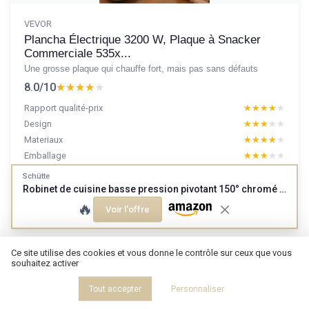
VEVOR
Plancha Électrique 3200 W, Plaque à Snacker
Commerciale 535x...
Une grosse plaque qui chauffe fort, mais pas sans défauts
8.0/10
★★★★★
★★★★★
Rapport qualité-prix
★★★★★
★★★★★
Design
★★★★★
★★★★★
Materiaux
★★★★★
★★★★★
Emballage
★★★★★
★★★★★
Schütte
Robinet de cuisine basse pression pivotant 150° chromé (monocommande)
Lire le test produit complet
🔥
Voir l'offre
Ce site utilise des cookies et vous donne le contrôle sur ceux que vous
souhaitez activer
Tout accepter
Personnaliser