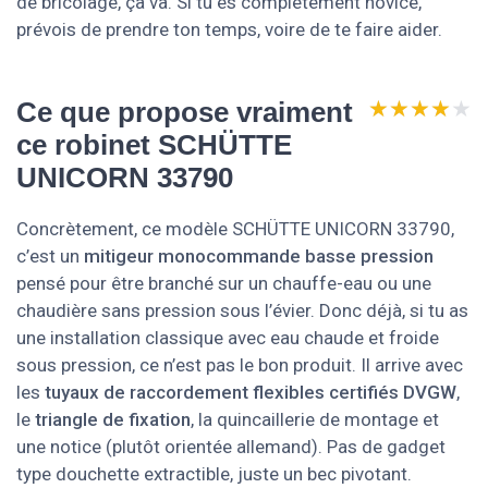
de bricolage, ça va. Si tu es complètement novice,
prévois de prendre ton temps, voire de te faire aider.
★★★★★
★★★★★
Ce que propose vraiment
ce robinet SCHÜTTE
UNICORN 33790
Concrètement, ce modèle SCHÜTTE UNICORN 33790,
c’est un
mitigeur monocommande basse pression
pensé pour être branché sur un chauffe-eau ou une
chaudière sans pression sous l’évier. Donc déjà, si tu as
une installation classique avec eau chaude et froide
sous pression, ce n’est pas le bon produit. Il arrive avec
les
tuyaux de raccordement flexibles certifiés DVGW
,
le
triangle de fixation
, la quincaillerie de montage et
une notice (plutôt orientée allemand). Pas de gadget
type douchette extractible, juste un bec pivotant.