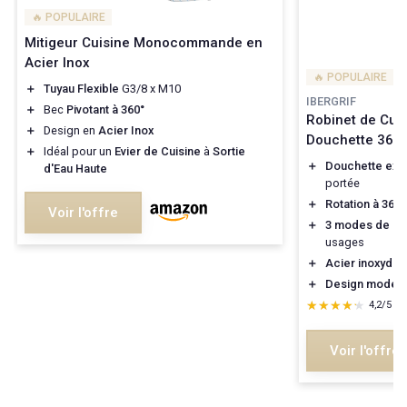
🔥 POPULAIRE
Mitigeur Cuisine Monocommande en
Acier Inox
🔥 POPULAIRE
＋
Tuyau Flexible
G3/8 x M10
IBERGRIF
＋
Bec
Pivotant à 360°
Robinet de Cuis
＋
Design en
Acier Inox
Douchette 360°
＋
Idéal pour un
Evier de Cuisine
à
Sortie
＋
Douchette exte
d'Eau Haute
portée
＋
Rotation à 360°
Voir l'offre
＋
3 modes de pul
usages
＋
Acier inoxydab
＋
Design moder
★★★★★
★★★★★
4,2/5
—
Voir l'offre