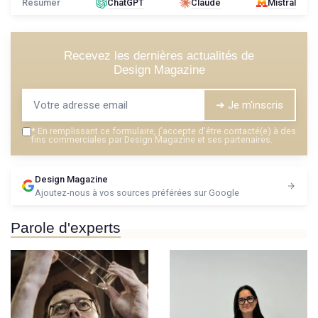
Résumer
ChatGPT
Claude
Mistral
Recevez les dernières actualités de
Design Magazine
➔ Je m'inscris
*
En remplissant ce formulaire, j’accepte d’être contacté(e) à des
fins commerciales par Design Magazine et ses partenaires.
Design Magazine
Ajoutez-nous à vos sources préférées sur Google
Parole d'experts