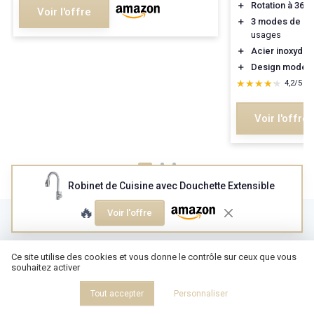
＋
Rotation à 360°
Voir l'offre
＋
3 modes de pul
usages
＋
Acier inoxydab
＋
Design moder
★★★★★
★★★★★
4,2/5
—
Voir l'offre
Robinet de Cuisine avec Douchette Extensible
🔥
Voir l'offre
Les articles par date
Novembre 2024
Décembre 2024
Ce site utilise des cookies et vous donne le contrôle sur ceux que vous
souhaitez activer
Janvier 2025
Février 2025
Mars 2025
Avril 2025
Tout accepter
Personnaliser
Mai 2025
Juin 2025