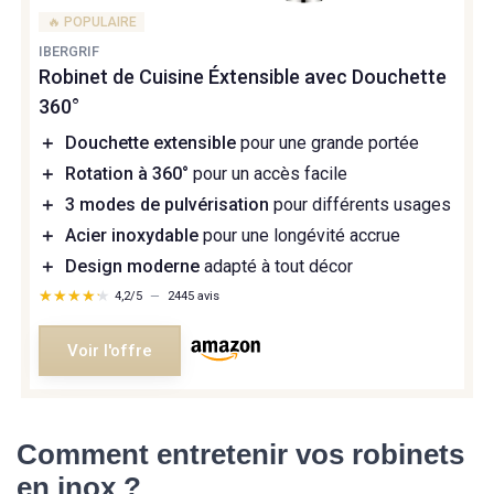
🔥 POPULAIRE
IBERGRIF
Robinet de Cuisine Éxtensible avec Douchette
360°
＋
Douchette extensible
pour une grande portée
＋
Rotation à 360°
pour un accès facile
＋
3 modes de pulvérisation
pour différents usages
＋
Acier inoxydable
pour une longévité accrue
＋
Design moderne
adapté à tout décor
★★★★★
★★★★★
4,2/5
—
2445 avis
Voir l'offre
Comment entretenir vos robinets
en inox ?