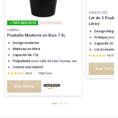
ASELECTED
Lot de 3 Poubel
⭐ TRÈS BIEN NOTÉ
🔥 POPULAIRE
Litres
UMBRA
＋
Design élégant
Poubelle Moderne en Bois 7.5L
＋
Pratique
pour b
＋
Design moderne
＋
Capacité
de 12 
＋
Matériau en hêtre
＋
Lot économiq
＋
Capacité de 7.5L
★★★★★
★★★★★
4,5/5
—
＋
Polyvalente
pour salle de bain, bureau, etc.
＋
Coloris noir/naturel
Voir l'offre
★★★★★
★★★★★
4,6/5
—
10267 avis
Voir l'offre