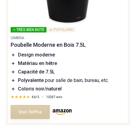
⭐ TRÈS BIEN NOTÉ
🔥 POPULAIRE
UMBRA
Poubelle Moderne en Bois 7.5L
＋
Design moderne
＋
Matériau en hêtre
＋
Capacité de 7.5L
＋
Polyvalente
pour salle de bain, bureau, etc.
＋
Coloris noir/naturel
★★★★★
★★★★★
4,6/5
—
10267 avis
Voir l'offre