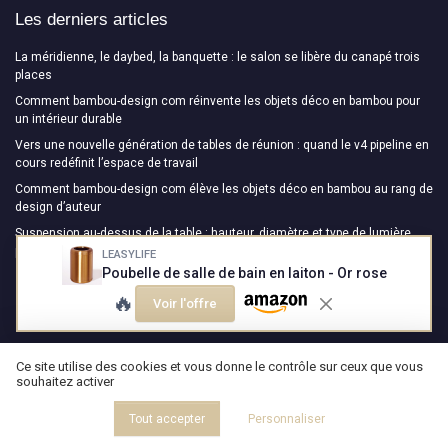
Les derniers articles
La méridienne, le daybed, la banquette : le salon se libère du canapé trois
places
Comment bambou-design com réinvente les objets déco en bambou pour
un intérieur durable
Vers une nouvelle génération de tables de réunion : quand le v4 pipeline en
cours redéfinit l’espace de travail
Comment bambou-design com élève les objets déco en bambou au rang de
design d’auteur
Suspension au-dessus de la table : hauteur, diamètre et type de lumière
pour ne pas se tromper
LEASYLIFE
Poubelle de salle de bain en laiton - Or rose
🔥
Design Magazine
Voir l'offre
Ce site utilise des cookies et vous donne le contrôle sur ceux que vous
souhaitez activer
Tout accepter
Personnaliser