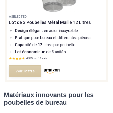
ASELECTED
Lot de 3 Poubelles Métal Maille 12 Litres
＋
Design élégant
en acier inoxydable
＋
Pratique
pour bureau et différentes pièces
＋
Capacité
de 12 litres par poubelle
＋
Lot économique
de 3 unités
★★★★★
★★★★★
4,5/5
—
12 avis
Voir l'offre
Matériaux innovants pour les
poubelles de bureau