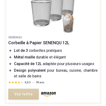
SENENQU
Corbeille à Papier SENENQU 12L
＋
Lot de 3
corbeilles pratiques
＋
Métal maille
durable et élégant
＋
Capacité de 12L
adaptée pour plusieurs usages
＋
Design polyvalent
pour bureau, cuisine, chambre
et salle de bains
★★★★★
★★★★★
4,3/5
—
99 avis
Voir l'offre