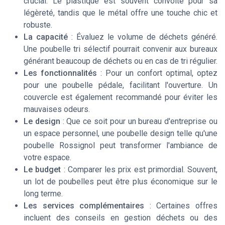
crucial. Le plastique est souvent convoité pour sa
légèreté, tandis que le métal offre une touche chic et
robuste.
La capacité
: Évaluez le volume de déchets généré.
Une
poubelle tri sélectif
pourrait convenir aux bureaux
générant beaucoup de déchets ou en cas de
tri
régulier.
Les fonctionnalités
: Pour un confort optimal, optez
pour une
poubelle pédale
, facilitant l'ouverture. Un
couvercle
est également recommandé pour éviter les
mauvaises odeurs.
Le design
: Que ce soit pour un bureau d'entreprise ou
un espace personnel, une
poubelle design
telle qu'une
poubelle Rossignol
peut transformer l'ambiance de
votre espace.
Le budget
: Comparer les
prix
est primordial. Souvent,
un
lot
de
poubelles
peut être plus économique sur le
long terme.
Les services complémentaires
: Certaines offres
incluent des conseils en
gestion déchets
ou des