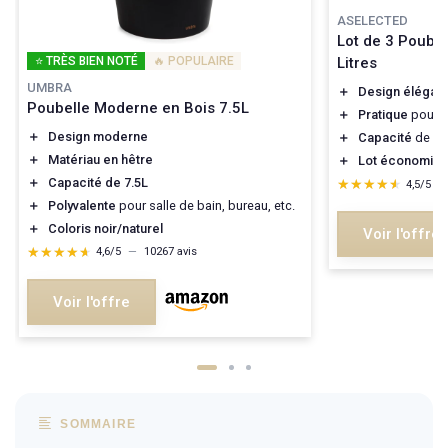
ASELECTED
Lot de 3 Poubel
⭐ TRÈS BIEN NOTÉ
🔥 POPULAIRE
Litres
UMBRA
＋
Design élégant
Poubelle Moderne en Bois 7.5L
＋
Pratique
pour b
＋
Design moderne
＋
Capacité
de 12 
＋
Matériau en hêtre
＋
Lot économiq
＋
Capacité de 7.5L
★★★★★
★★★★★
4,5/5
—
＋
Polyvalente
pour salle de bain, bureau, etc.
＋
Coloris noir/naturel
Voir l'offre
★★★★★
★★★★★
4,6/5
—
10267 avis
Voir l'offre
SOMMAIRE