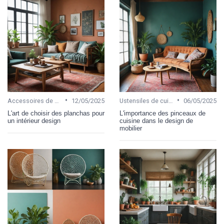
•
•
Accessoires de cuisine
12/05/2025
Ustensiles de cuisine
06/05/2025
L'art de choisir des planchas pour
L'importance des pinceaux de
un intérieur design
cuisine dans le design de
mobilier