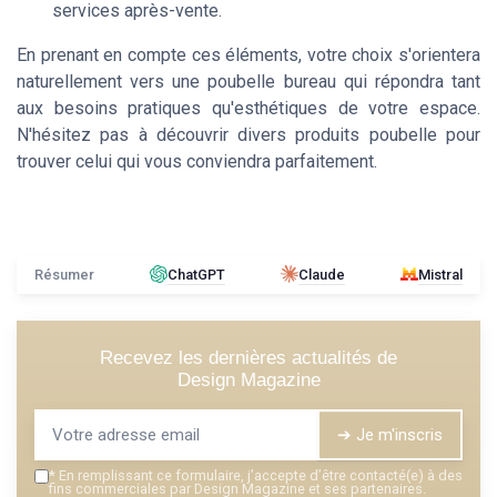
services après-vente.
En prenant en compte ces éléments, votre choix s'orientera
naturellement vers une
poubelle bureau
qui répondra tant
aux besoins pratiques qu'esthétiques de votre espace.
N'hésitez pas à découvrir divers
produits poubelle
pour
trouver celui qui vous conviendra parfaitement.
Résumer
ChatGPT
Claude
Mistral
Recevez les dernières actualités de
Design Magazine
➔ Je m'inscris
*
En remplissant ce formulaire, j’accepte d’être contacté(e) à des
fins commerciales par Design Magazine et ses partenaires.