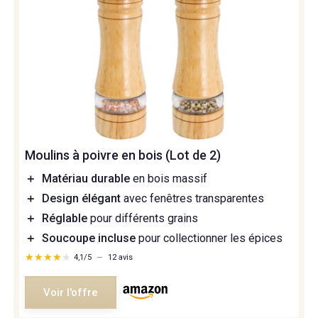
Moulins à poivre en bois (Lot de 2)
＋
Matériau durable
en bois massif
＋
Design élégant
avec fenêtres transparentes
＋
Réglable
pour différents grains
＋
Soucoupe incluse
pour collectionner les épices
★★★★★
★★★★★
4,1/5
—
12 avis
Voir l'offre