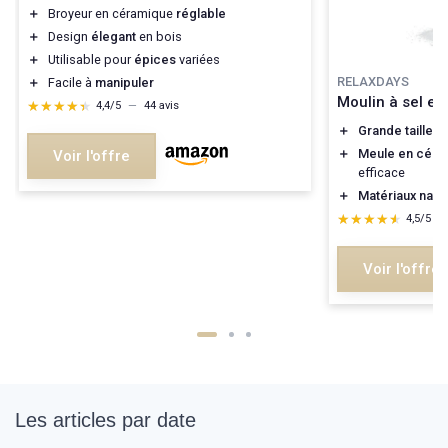
＋
Broyeur en céramique
réglable
＋
Design
élegant
en bois
＋
Utilisable pour
épices
variées
RELAXDAYS
＋
Facile à
manipuler
Moulin à sel et
★★★★★
★★★★★
4,4/5
—
44 avis
＋
Grande taille
po
＋
Meule en céra
Voir l'offre
efficace
＋
Matériaux natu
★★★★★
★★★★★
4,5/5
—
Voir l'offre
Les articles par date