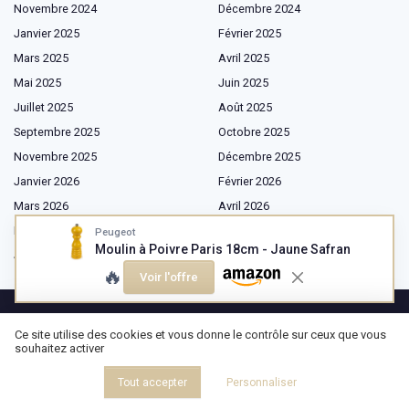
Novembre 2024
Décembre 2024
Janvier 2025
Février 2025
Mars 2025
Avril 2025
Mai 2025
Juin 2025
Juillet 2025
Août 2025
Septembre 2025
Octobre 2025
Novembre 2025
Décembre 2025
Janvier 2026
Février 2026
Mars 2026
Avril 2026
Mai 2026
Juin 2026
Peugeot
Moulin à Poivre Paris 18cm - Jaune Safran
Juillet 2026
Août 2026
🔥
Voir l'offre
Ce site utilise des cookies et vous donne le contrôle sur ceux que vous
Shopping
souhaitez activer
Mobilier
Tout accepter
Personnaliser
Textiles