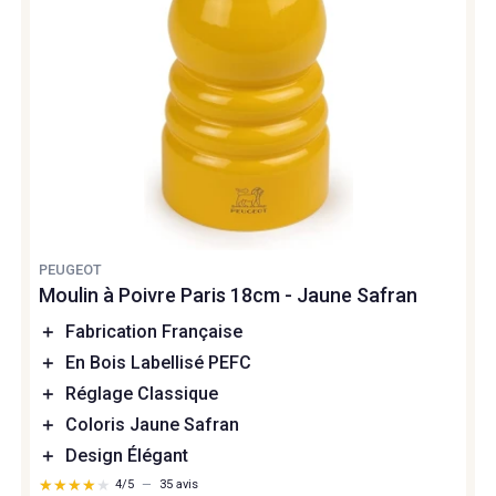
PEUGEOT
Moulin à Poivre Paris 18cm - Jaune Safran
＋
Fabrication Française
＋
En Bois Labellisé PEFC
＋
Réglage Classique
＋
Coloris Jaune Safran
＋
Design Élégant
★★★★★
★★★★★
4/5
—
35 avis