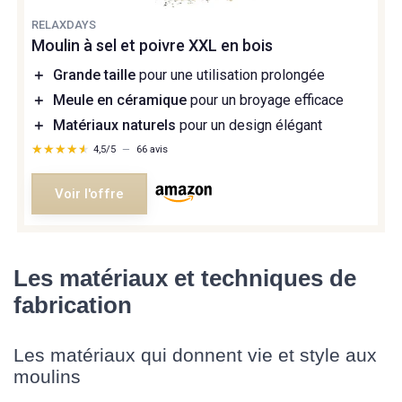
RELAXDAYS
Moulin à sel et poivre XXL en bois
＋
Grande taille
pour une utilisation prolongée
＋
Meule en céramique
pour un broyage efficace
＋
Matériaux naturels
pour un design élégant
★★★★★
★★★★★
4,5/5
—
66 avis
Voir l'offre
Les matériaux et techniques de
fabrication
Les matériaux qui donnent vie et style aux
moulins