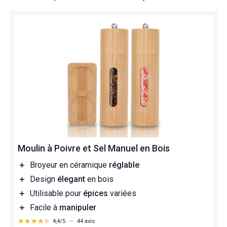
Moulin à Poivre et Sel Manuel en Bois
＋
Broyeur en céramique
réglable
＋
Design
élegant
en bois
＋
Utilisable pour
épices
variées
＋
Facile à
manipuler
★★★★★
★★★★★
4,4/5
—
44 avis