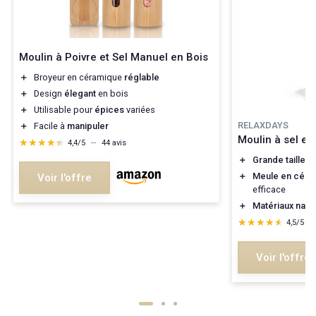
Moulin à Poivre et Sel Manuel en Bois
＋
Broyeur en céramique
réglable
＋
Design
élegant
en bois
＋
Utilisable pour
épices
variées
RELAXDAYS
＋
Facile à
manipuler
Moulin à sel et
★★★★★
★★★★★
4,4/5
—
44 avis
＋
Grande taille
po
＋
Meule en céra
Voir l'offre
efficace
＋
Matériaux natu
★★★★★
★★★★★
4,5/5
—
Voir l'offre