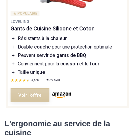
🔥 POPULAIRE
LOVEUING
Gants de Cuisine Silicone et Coton
＋
Résistants à la
chaleur
＋
Double
couche
pour une protection optimale
＋
Peuvent servir de
gants de BBQ
＋
Conviennent pour la
cuisson
et le
four
＋
Taille
unique
★★★★★
★★★★★
4,4/5
—
9659 avis
Voir l'offre
L'ergonomie au service de la
cuisine