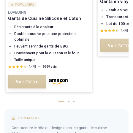
Gants en vinyle 
🔥 POPULAIRE
＋
Jetables
pour u
LOVEUING
＋
Transparent
pou
Gants de Cuisine Silicone et Coton
＋
Lot de 100
pour
＋
Résistants à la
chaleur
★★★★★
★★★★★
4,4/5
—
＋
Double
couche
pour une protection
optimale
Voir l'offre
＋
Peuvent servir de
gants de BBQ
＋
Conviennent pour la
cuisson
et le
four
＋
Taille
unique
★★★★★
★★★★★
4,4/5
—
9659 avis
Voir l'offre
SOMMAIRE
Comprendre le rôle du design dans les gants de cuisine