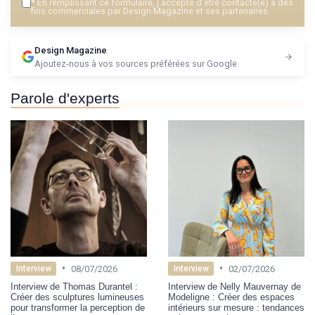
*
En remplissant ce formulaire, j’accepte d’être contacté(e) à des
fins commerciales par Design Magazine et ses partenaires.
Design Magazine
Ajoutez-nous à vos sources préférées sur Google
Parole d'experts
•
•
08/07/2026
02/07/2026
Interview
Interview
Interview de Thomas Durantel :
Interview de Nelly Mauvernay de
Créer des sculptures lumineuses
Modeligne : Créer des espaces
pour transformer la perception de
intérieurs sur mesure : tendances