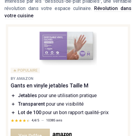
intéressé par les "dessous-de-plat pliables", une véritable
révolution dans votre espace culinaire.
Révolution dans
votre cuisine
🔥 POPULAIRE
BY AMAZON
Gants en vinyle jetables Taille M
＋
Jetables
pour une utilisation pratique
＋
Transparent
pour une visibilité
＋
Lot de 100
pour un bon rapport qualité-prix
★★★★★
★★★★★
4,4/5
—
10385 avis
Voir l'offre