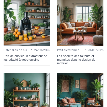
•
•
Ustensiles de cuisine
24/03/2025
Petit électroménager
23/03/2025
L'art de choisir un extracteur de
Les secrets des faitouts et
jus adapté à votre cuisine
marmites dans le design de
mobilier