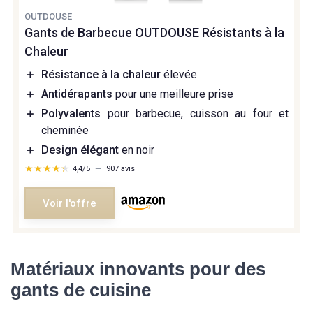
OUTDOUSE
Gants de Barbecue OUTDOUSE Résistants à la
Chaleur
＋
Résistance à la chaleur
élevée
＋
Antidérapants
pour une meilleure prise
＋
Polyvalents
pour barbecue, cuisson au four et
cheminée
＋
Design élégant
en noir
★★★★★
★★★★★
4,4/5
—
907 avis
Voir l'offre
Matériaux innovants pour des
gants de cuisine