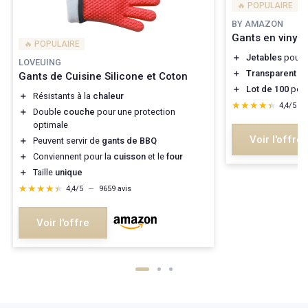
🔥 POPULAIRE
BY AMAZON
Gants en vinyle 
🔥 POPULAIRE
＋
Jetables
pour u
LOVEUING
＋
Transparent
pou
Gants de Cuisine Silicone et Coton
＋
Lot de 100
pour
＋
Résistants à la
chaleur
★★★★★
★★★★★
4,4/5
—
＋
Double
couche
pour une protection
optimale
Voir l'offre
＋
Peuvent servir de
gants de BBQ
＋
Conviennent pour la
cuisson
et le
four
＋
Taille
unique
★★★★★
★★★★★
4,4/5
—
9659 avis
Voir l'offre