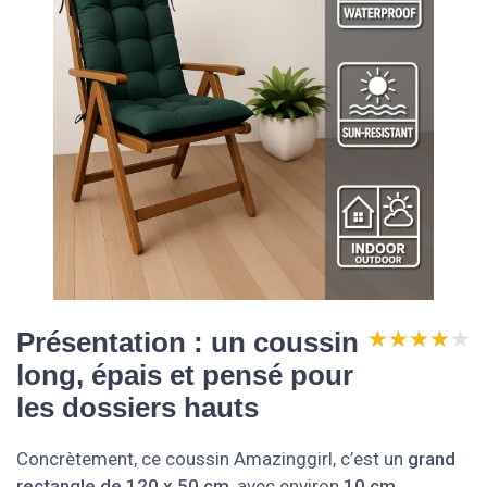
★★★★★
★★★★★
Présentation : un coussin
long, épais et pensé pour
les dossiers hauts
Concrètement, ce coussin Amazinggirl, c’est un
grand
rectangle de 120 x 50 cm
, avec environ
10 cm