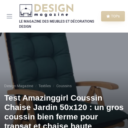
Panneau de gestion des cookies
TOPs
LE MAGAZINE DES MEUBLES ET DÉCORATIONS
DESIGN
Design Magazine
Textiles
Coussins
Test Amazinggirl Coussin
Chaise Jardin 50x120 : un gros
coussin bien ferme pour
transat et chaise haute