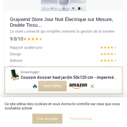
Graywind Store Jour Nuit Électrique sur Mesure,
Double Tissu...
Le store connecté qui simplifie vraiment la gestion de la lumière
9.0/10
★★★★★
★★★★★
Rapport qualité-prix
★★★★★
★★★★★
Design
★★★★★
★★★★★
Batterie
★★★★★
★★★★★
Materiaux
★★★★★
★★★★★
Amazinggirl
Coussin dossier haut jardin 50x120 cm - imperméable vert
Lire le test produit complet
🔥
Voir l'offre
Ce site utilise des cookies et vous donne le contrôle sur ceux que vous
souhaitez activer
Tout accepter
Personnaliser