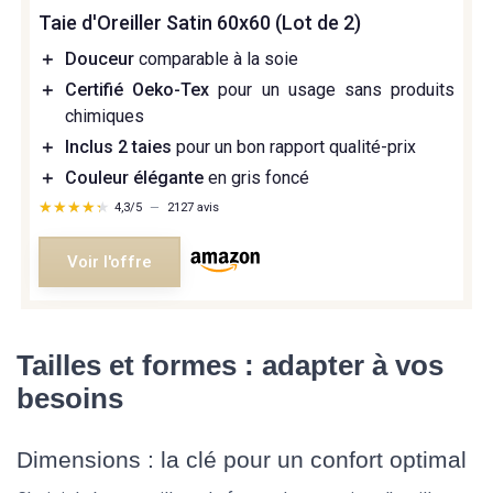
Taie d'Oreiller Satin 60x60 (Lot de 2)
＋
Douceur
comparable à la soie
＋
Certifié Oeko-Tex
pour un usage sans produits
chimiques
＋
Inclus 2 taies
pour un bon rapport qualité-prix
＋
Couleur élégante
en gris foncé
★★★★★
★★★★★
4,3/5
—
2127 avis
Voir l'offre
Tailles et formes : adapter à vos
besoins
Dimensions : la clé pour un confort optimal