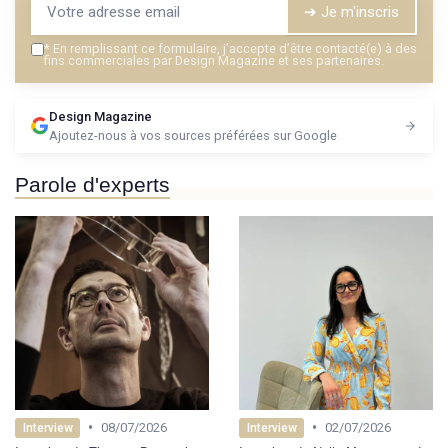
➔ Je m'inscris
*
En remplissant ce formulaire, j’accepte d’être contacté(e) à des
fins commerciales par Design Magazine et ses partenaires.
Design Magazine
Ajoutez-nous à vos sources préférées sur Google
Parole d'experts
•
•
08/07/2026
02/07/2026
Interview
Interview