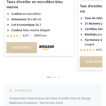
Taies d'oreiller en microfibre bleu
Taie d'oreiller
marine
cm
＋
Confort
en microfibre
＋
Soie de mûrier
＋
Dimension
50 x 80 cm
＋
21 Momme
pou
＋
Lot économique
de 2
＋
Certifiée Oek
＋
Couleur
bleu marine élégant
＋
Bienfaits
pour l
★★★★★
★★★★★
4,3/5
—
30093 avis
＋
Fermeture écl
soigné
Voir l'offre
★★★★★
★★★★★
4,4/5
—
Voir l'offre
SOMMAIRE
Comprendre l'importance des taies d'oreiller dans le design
Matériaux et textures : faire le bon choix