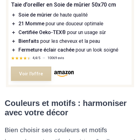
Taie d'oreiller en Soie de mûrier 50x70 cm
＋
Soie de mûrier
de haute qualité
＋
21 Momme
pour une douceur optimale
＋
Certifiée Oeko-TEX®
pour un usage sûr
＋
Bienfaits
pour les cheveux et la peau
＋
Fermeture éclair cachée
pour un look soigné
★★★★★
★★★★★
4,4/5
—
10069 avis
Voir l'offre
Couleurs et motifs : harmoniser
avec votre décor
Bien choisir ses couleurs et motifs