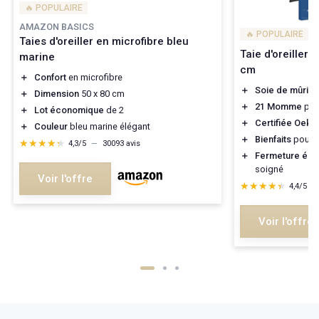
🔥 POPULAIRE
AMAZON BASICS
🔥 POPULAIRE
Taies d'oreiller en microfibre bleu
Taie d'oreiller
marine
cm
＋
Confort
en microfibre
＋
Soie de mûrier
＋
Dimension
50 x 80 cm
＋
21 Momme
pou
＋
Lot économique
de 2
＋
Certifiée Oek
＋
Couleur
bleu marine élégant
＋
Bienfaits
pour l
★★★★★
★★★★★
4,3/5
—
30093 avis
＋
Fermeture écl
soigné
Voir l'offre
★★★★★
★★★★★
4,4/5
—
Voir l'offre