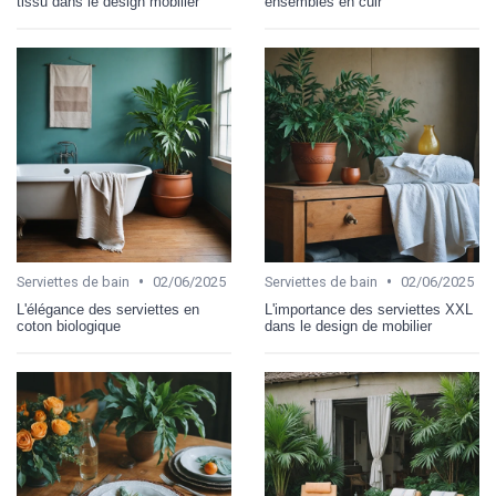
tissu dans le design mobilier
ensembles en cuir
•
•
Serviettes de bain
02/06/2025
Serviettes de bain
02/06/2025
L'élégance des serviettes en
L'importance des serviettes XXL
coton biologique
dans le design de mobilier