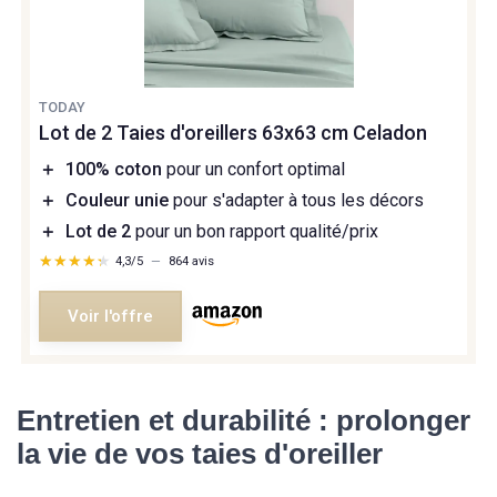
TODAY
Lot de 2 Taies d'oreillers 63x63 cm Celadon
＋
100% coton
pour un confort optimal
＋
Couleur unie
pour s'adapter à tous les décors
＋
Lot de 2
pour un bon rapport qualité/prix
★★★★★
★★★★★
4,3/5
—
864 avis
Voir l'offre
Entretien et durabilité : prolonger
la vie de vos taies d'oreiller