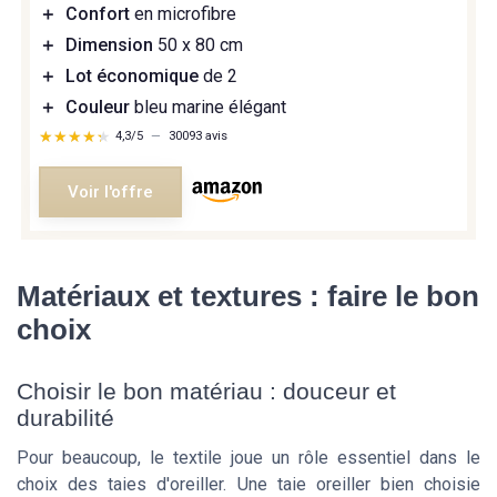
＋
Confort
en microfibre
＋
Dimension
50 x 80 cm
＋
Lot économique
de 2
＋
Couleur
bleu marine élégant
★★★★★
★★★★★
4,3/5
—
30093 avis
Voir l'offre
Matériaux et textures : faire le bon
choix
Choisir le bon matériau : douceur et
durabilité
Pour beaucoup, le textile joue un rôle essentiel dans le
choix des taies d'oreiller. Une taie oreiller bien choisie