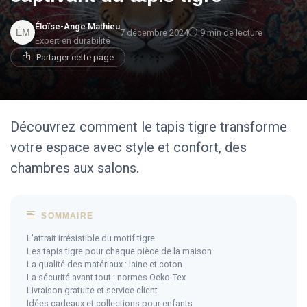
Éloïse-Ange Mathieu
7 décembre 2024
9 min de lecture
Expert en durabilité
Partager cette page
Découvrez comment le tapis tigre transforme
votre espace avec style et confort, des
chambres aux salons.
SOMMAIRE
L'attrait irrésistible du motif tigre
Les tapis tigre pour chaque pièce de la maison
La qualité des matériaux : laine et coton
La sécurité avant tout : normes Oeko-Tex
Livraison gratuite et service client
Idées cadeaux et collections pour enfants