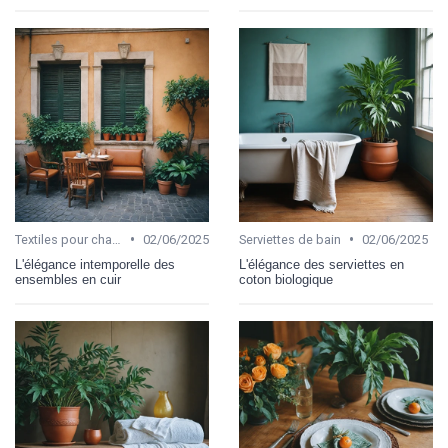
•
•
Textiles pour chambre et salon
02/06/2025
Serviettes de bain
02/06/2025
L'élégance intemporelle des
L'élégance des serviettes en
ensembles en cuir
coton biologique