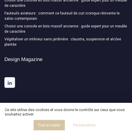
Choisir une console en bois massif ancienne : guide expert pour un meuble
de caractère
Fauteuils aviateurs : comment ce fauteuil de cuir iconique réinvente le
salon contemporain
Choisir une console en bois massif ancienne : guide expert pour un meuble
de caractère
Végétaliser un intérieur sans jardinière : claustra, suspension et alcôve
plantée
Design Magazine
Ce site utilise des cookies et vous donne le contrôle sur ceux que vous
souhaitez activer
Mentions légales
Politique de confidentialité
© Design Magazine 2026
Tout accepter
Personnaliser