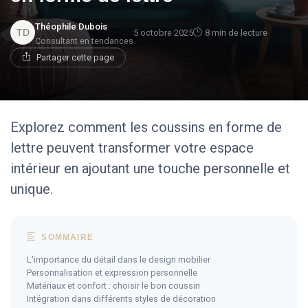
Théophile Dubois
5 octobre 2025
8 min de lecture
Consultant en tendances
Partager cette page
Explorez comment les coussins en forme de
lettre peuvent transformer votre espace
intérieur en ajoutant une touche personnelle et
unique.
SOMMAIRE
L'importance du détail dans le design mobilier
Personnalisation et expression personnelle
Matériaux et confort : choisir le bon coussin
Intégration dans différents styles de décoration