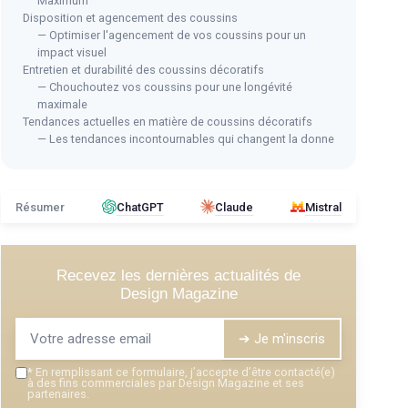
Maximum
Disposition et agencement des coussins
— Optimiser l'agencement de vos coussins pour un
impact visuel
Entretien et durabilité des coussins décoratifs
— Chouchoutez vos coussins pour une longévité
Coussin Galet Décoratif LELEFIDO
Cou
maximale
urs
Tendances actuelles en matière de coussins décoratifs
＋
Motif de pierre réaliste
＋
— Les tendances incontournables qui changent la donne
＋
Moelleux et doux
＋
＋
Housse amovible
＋
＋
Idéal pour décoration intérieure
＋
P
Résumer
ChatGPT
Claude
Mistral
＋
Polyvalent : canapé, bureau, chambre
＋
S
d'enfant
★★
★★
Recevez les dernières actualités de
Voir l'offre
Design Magazine
➔ Je m'inscris
*
En remplissant ce formulaire, j’accepte d’être contacté(e)
à des fins commerciales par Design Magazine et ses
partenaires.