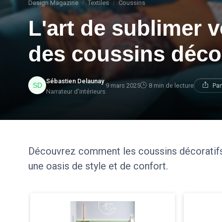
Design Magazine
Textiles
Coussins
L'art de sublimer v
des coussins décor
Sébastien Delaunay
9 mars 2025
8 min de lecture
Par
Narrateur d'intérieurs
Découvrez comment les coussins décoratifs
une oasis de style et de confort.