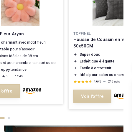
Fleur Aryan
TOPFINEL
Housse de Coussin en Velo
n
charmant
avec motif fleuri
50x50CM
table
pour s'asseoir
＋
Super doux
ions idéales de 38 cm
＋
Esthétique élégante
lent
pour chambre, canapé ou sol
＋
Facile à entretenir
reppy
tendance
＋
Idéal pour salon ou chambre
★
★
4/5
—
7 avis
★★★★★
★★★★★
4,6/5
—
245 avis
l'offre
Voir l'offre