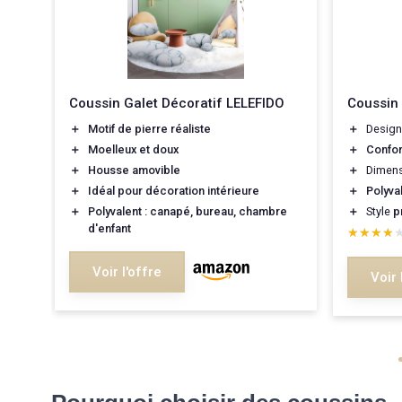
Coussin Galet Décoratif LELEFIDO
Coussin 
＋
Motif de pierre réaliste
＋
Desig
＋
Moelleux et doux
＋
Confor
＋
Housse amovible
＋
Dimens
＋
Idéal pour décoration intérieure
＋
Polyva
＋
Polyvalent : canapé, bureau, chambre
＋
Style
p
d'enfant
★★★★
★★★★
Voir l'offre
Voir 