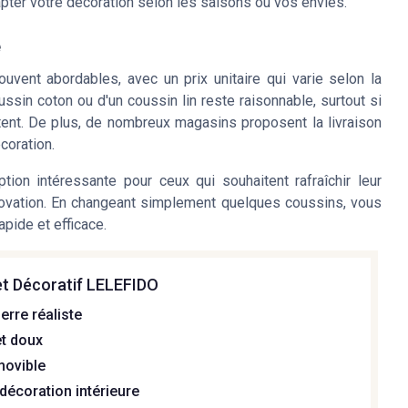
ter votre décoration selon les saisons ou vos envies.
e
vent abordables, avec un prix unitaire qui varie selon la
oussin coton ou d'un coussin lin reste raisonnable, surtout si
ortent. De plus, de nombreux magasins proposent la livraison
écoration.
tion intéressante pour ceux qui souhaitent rafraîchir leur
novation. En changeant simplement quelques coussins, vous
pide et efficace.
et Décoratif LELEFIDO
erre réaliste
et doux
ovible
 décoration intérieure