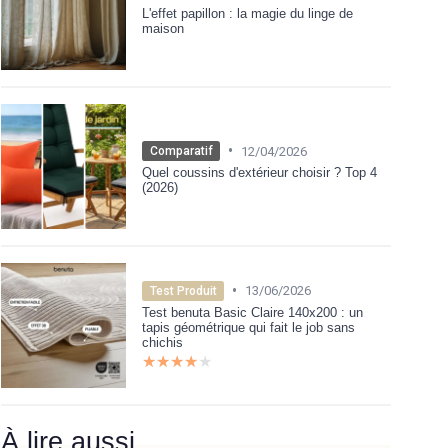
L'effet papillon : la magie du linge de
maison
•
12/04/2026
Comparatif
Quel coussins d'extérieur choisir ? Top 4
(2026)
•
13/06/2026
Test Produit
Test benuta Basic Claire 140x200 : un
tapis géométrique qui fait le job sans
chichis
★★★★★
★★★★★
À lire aussi