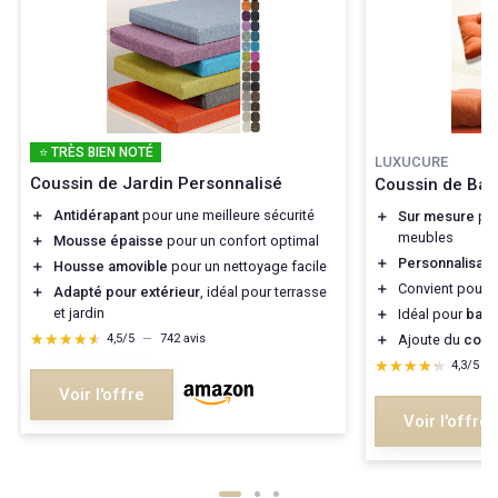
⭐ TRÈS BIEN NOTÉ
LUXUCURE
Coussin de Jardin Personnalisé
Coussin de Ban
＋
Antidérapant
pour une meilleure sécurité
＋
Sur mesure
pou
meubles
＋
Mousse épaisse
pour un confort optimal
＋
Personnalisabl
＋
Housse amovible
pour un nettoyage facile
＋
Convient pour
i
＋
Adapté pour extérieur
, idéal pour terrasse
et jardin
＋
Idéal pour
balc
★★★★★
★★★★★
＋
Ajoute du
conf
4,5/5
—
742 avis
★★★★★
★★★★★
4,3/5
—
Voir l'offre
Voir l'offre