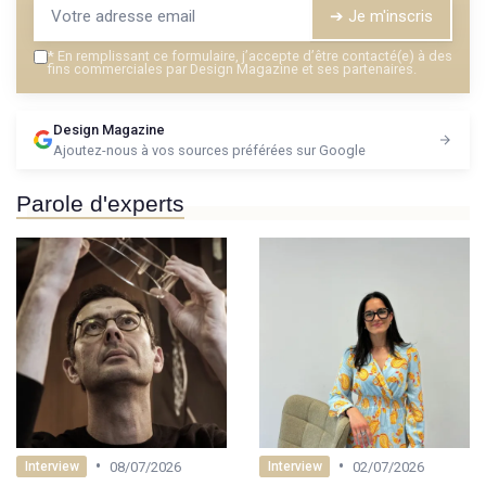
➔ Je m'inscris
*
En remplissant ce formulaire, j’accepte d’être contacté(e) à des
fins commerciales par Design Magazine et ses partenaires.
Design Magazine
Ajoutez-nous à vos sources préférées sur Google
Parole d'experts
•
•
08/07/2026
02/07/2026
Interview
Interview