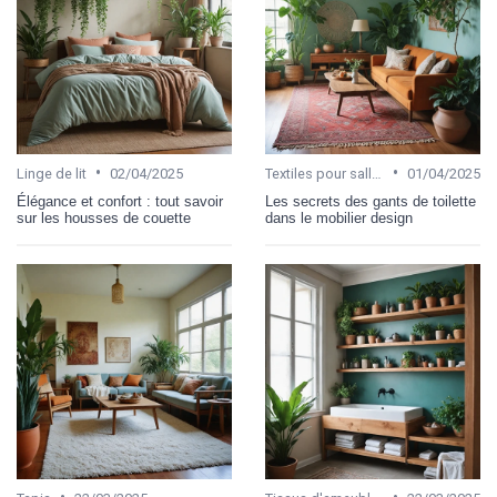
•
•
Linge de lit
02/04/2025
Textiles pour salle de bain
01/04/2025
Élégance et confort : tout savoir
Les secrets des gants de toilette
sur les housses de couette
dans le mobilier design