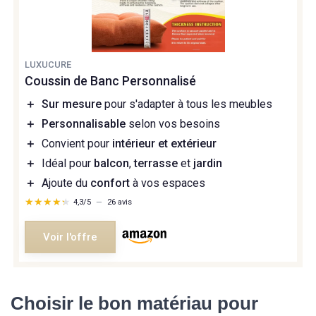
LUXUCURE
Coussin de Banc Personnalisé
＋
Sur mesure
pour s'adapter à tous les meubles
＋
Personnalisable
selon vos besoins
＋
Convient pour
intérieur et extérieur
＋
Idéal pour
balcon
,
terrasse
et
jardin
＋
Ajoute du
confort
à vos espaces
★★★★★
★★★★★
4,3/5
—
26 avis
Voir l'offre
Choisir le bon matériau pour