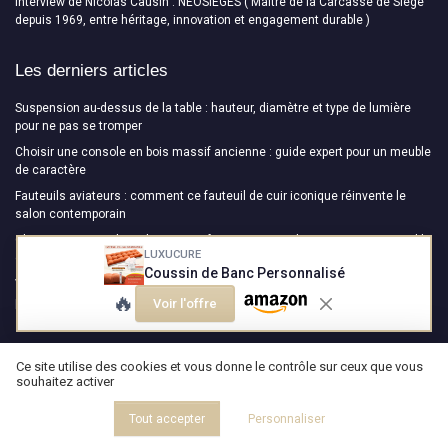
Interview de Nicolas Causin : NEOSIEGES ( Maître de la Carcasse de Siège
depuis 1969, entre héritage, innovation et engagement durable )
Les derniers articles
Suspension au-dessus de la table : hauteur, diamètre et type de lumière
pour ne pas se tromper
Choisir une console en bois massif ancienne : guide expert pour un meuble
de caractère
Fauteuils aviateurs : comment ce fauteuil de cuir iconique réinvente le
salon contemporain
Choisir une console en bois massif ancienne : guide expert pour un meuble
LUXUCURE
de caractère
Coussin de Banc Personnalisé
Végétaliser un intérieur sans jardinière : claustra, suspension et alcôve
🔥
plantée
Voir l'offre
Design Magazine
Ce site utilise des cookies et vous donne le contrôle sur ceux que vous
souhaitez activer
Tout accepter
Personnaliser