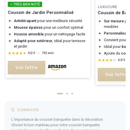
⭐ TRÈS BIEN NOTÉ
LUXUCURE
Coussin de Jardin Personnalisé
Coussin de Ban
＋
Antidérapant
pour une meilleure sécurité
＋
Sur mesure
pou
meubles
＋
Mousse épaisse
pour un confort optimal
＋
Personnalisabl
＋
Housse amovible
pour un nettoyage facile
＋
Convient pour
i
＋
Adapté pour extérieur
, idéal pour terrasse
et jardin
＋
Idéal pour
balc
★★★★★
★★★★★
＋
Ajoute du
conf
4,5/5
—
742 avis
★★★★★
★★★★★
4,3/5
—
Voir l'offre
Voir l'offre
SOMMAIRE
L'importance du coussin banquette dans la décoration
Choisir le bon matériau pour votre coussin banquette