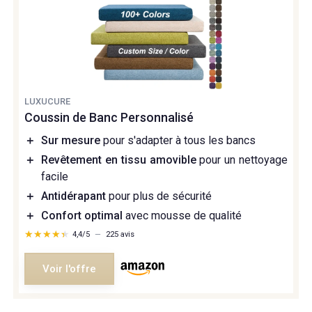
LUXUCURE
Coussin de Banc Personnalisé
＋
Sur mesure
pour s'adapter à tous les bancs
＋
Revêtement en tissu amovible
pour un nettoyage
facile
＋
Antidérapant
pour plus de sécurité
＋
Confort optimal
avec mousse de qualité
★★★★★
★★★★★
4,4/5
—
225 avis
Voir l'offre