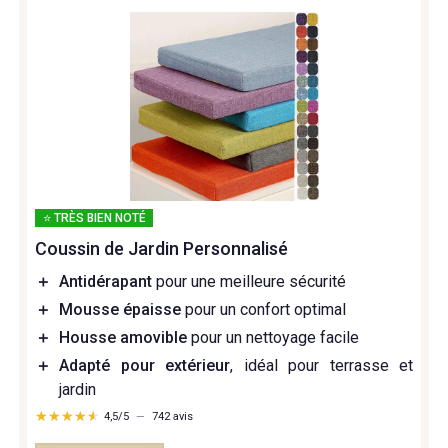
⭐ TRÈS BIEN NOTÉ
Coussin de Jardin Personnalisé
＋
Antidérapant
pour une meilleure sécurité
＋
Mousse épaisse
pour un confort optimal
＋
Housse amovible
pour un nettoyage facile
＋
Adapté pour extérieur
, idéal pour terrasse et
jardin
★★★★★
★★★★★
4,5/5
—
742 avis