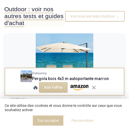
Outdoor : voir nos
autres tests et guides
Voir tous les tests Outdoor →
d'achat
Outsunny
Pergola bois 4x3 m autoportante marron
🔥
Voir l'offre
COSTWAY
Parasol de Jardin Extérieur, Parasol Déporté
Ce site utilise des cookies et vous donne le contrôle sur ceux que vous
souhaitez activer
Carré 3x3M à Ma...
Gros ombrage, quelques compromis
Tout accepter
Personnaliser
8.6/10
★★★★★
★★★★★