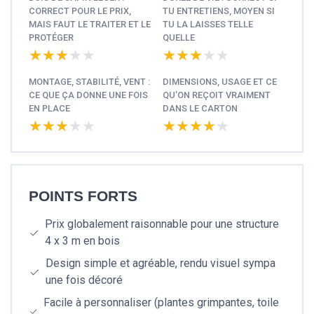
CORRECT POUR LE PRIX,
TU ENTRETIENS, MOYEN SI
MAIS FAUT LE TRAITER ET LE
TU LA LAISSES TELLE
PROTÉGER
QUELLE
★★★★★
★★★★★
★★★★★
★★★★★
MONTAGE, STABILITÉ, VENT :
DIMENSIONS, USAGE ET CE
CE QUE ÇA DONNE UNE FOIS
QU’ON REÇOIT VRAIMENT
EN PLACE
DANS LE CARTON
★★★★★
★★★★★
★★★★★
★★★★★
POINTS FORTS
Prix globalement raisonnable pour une structure
4 x 3 m en bois
Design simple et agréable, rendu visuel sympa
une fois décoré
Facile à personnaliser (plantes grimpantes, toile