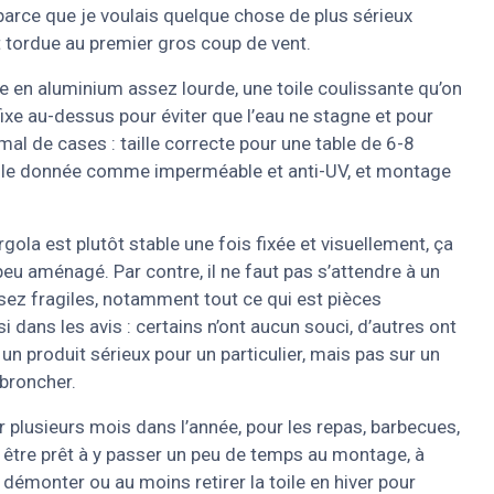
up parce que je voulais quelque chose de plus sérieux
t tordue au premier gros coup de vent.
re en aluminium assez lourde, une toile coulissante qu’on
 fixe au-dessus pour éviter que l’eau ne stagne et pour
 mal de cases : taille correcte pour une table de 6-8
ile donnée comme imperméable et anti-UV, et montage
rgola est plutôt stable une fois fixée et visuellement, ça
eu aménagé. Par contre, il ne faut pas s’attendre à un
ssez fragiles, notamment tout ce qui est pièces
si dans les avis : certains n’ont aucun souci, d’autres ont
un produit sérieux pour un particulier, mais pas sur un
 broncher.
ur plusieurs mois dans l’année, pour les repas, barbecues,
ut être prêt à y passer un peu de temps au montage, à
t démonter ou au moins retirer la toile en hiver pour