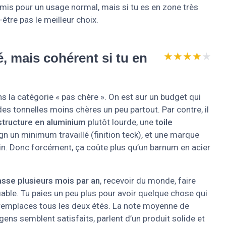
mis pour un usage normal, mais si tu es en zone très
être pas le meilleur choix.
★★★★★
★★★★★
, mais cohérent si tu en
s la catégorie « pas chère ». On est sur un budget qui
 des tonnelles moins chères un peu partout. Par contre, il
structure en aluminium
plutôt lourde, une
toile
gn un minimum travaillé (finition teck), et une marque
din. Donc forcément, ça coûte plus qu’un barnum en acier
rasse plusieurs mois par an
, recevoir du monde, faire
fiable. Tu paies un peu plus pour avoir quelque chose qui
u remplaces tous les deux étés. La note moyenne de
ens semblent satisfaits, parlent d’un produit solide et