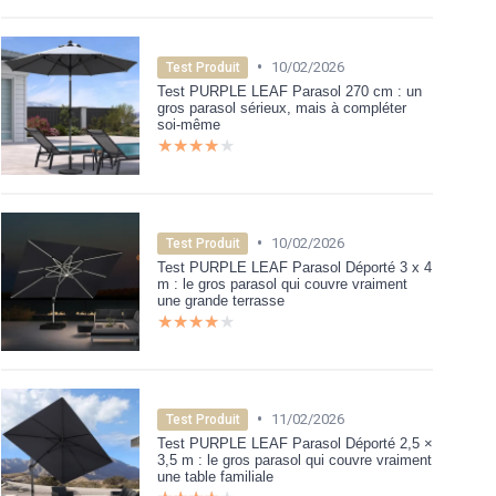
•
10/02/2026
Test Produit
Test PURPLE LEAF Parasol 270 cm : un
gros parasol sérieux, mais à compléter
soi-même
★★★★★
★★★★★
•
10/02/2026
Test Produit
Test PURPLE LEAF Parasol Déporté 3 x 4
m : le gros parasol qui couvre vraiment
une grande terrasse
★★★★★
★★★★★
•
11/02/2026
Test Produit
Test PURPLE LEAF Parasol Déporté 2,5 ×
3,5 m : le gros parasol qui couvre vraiment
une table familiale