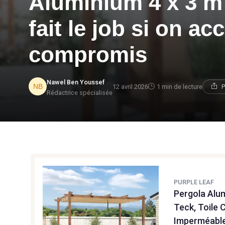
Aluminium 4 x 3 m 
fait le job si on a
compromis
Nawel Ben Youssef
12 avril 2026
1 min de lecture
P
Rédactrice spécialisée
PURPLE LEAF
Pergola Alum
Teck, Toile 
Imperméable,