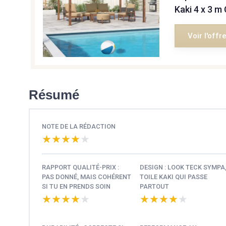
Kaki 4 x 3 m
Voir l'offr
Résumé
NOTE DE LA RÉDACTION
★★★★★
★★★★★
RAPPORT QUALITÉ-PRIX :
DESIGN : LOOK TECK SYMPA
PAS DONNÉ, MAIS COHÉRENT
TOILE KAKI QUI PASSE
SI TU EN PRENDS SOIN
PARTOUT
★★★★★
★★★★★
★★★★★
★★★★★