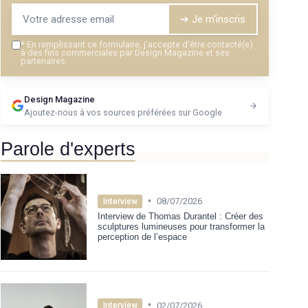
➔ Je m'inscris
*
En remplissant ce formulaire, j’accepte d’être contacté(e)
à des fins commerciales par Design Magazine et ses
partenaires.
Design Magazine
Ajoutez-nous à vos sources préférées sur Google
Parole d'experts
•
08/07/2026
Interview
Interview de Thomas Durantel : Créer des
sculptures lumineuses pour transformer la
perception de l’espace
•
02/07/2026
Interview