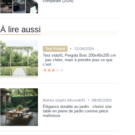
comparatif (2026)
À lire aussi
•
12/04/2026
Test Produit
Test vidaXL Pergola Bois 200x40x205 cm
: pas chère, mais à prendre pour ce que
c’est
★★★★★
★★★★★
•
Autres objets décoratifs
08/03/2026
Élégance durable au jardin : choisir une
table en pierre de jardin comme pièce
maîtresse