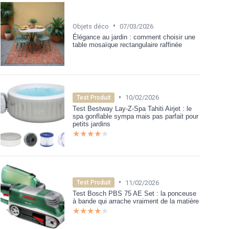
•
Objets déco
07/03/2026
Élégance au jardin : comment choisir une
table mosaïque rectangulaire raffinée
•
10/02/2026
Test Produit
Test Bestway Lay-Z-Spa Tahiti Airjet : le
spa gonflable sympa mais pas parfait pour
petits jardins
★★★★★
★★★★★
•
11/02/2026
Test Produit
Test Bosch PBS 75 AE Set : la ponceuse
à bande qui arrache vraiment de la matière
★★★★★
★★★★★