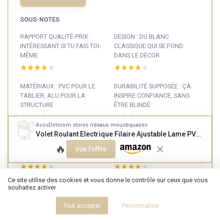
SOUS-NOTES
RAPPORT QUALITÉ-PRIX :
DESIGN : DU BLANC
INTÉRESSANT SI TU FAIS TOI-
CLASSIQUE QUI SE FOND
MÊME
DANS LE DÉCOR
★★★★★
★★★★★
★★★★★
★★★★★
MATÉRIAUX : PVC POUR LE
DURABILITÉ SUPPOSÉE : ÇA
TABLIER, ALU POUR LA
INSPIRE CONFIANCE, SANS
STRUCTURE
ÊTRE BLINDÉ
★★★★★
★★★★★
★★★★★
★★★★★
AvosDimcom stores rideaux moustiquaires
Volet Roulant Electrique Filaire Ajustable Lame PVC - H 155 cm x L 120 cm- Coloris Blanc - Montage Facile, pour Fenêtre
PERFORMANCE AU
PRÉSENTATION : UN KIT DE
QUOTIDIEN : BRUIT,
RÉNOVATION ASSEZ
🔥
Voir l'offre
ISOLATION, USAGE
COMPLET
★★★★★
★★★★★
★★★★★
★★★★★
Ce site utilise des cookies et vous donne le contrôle sur ceux que vous
EFFICACITÉ ET INSTALLATION
souhaitez activer
: ÇA MARCHE, MAIS IL FAUT
ÊTRE UN MINIMUM SOIGNEUX
Tout accepter
Personnaliser
★★★★★
★★★★★