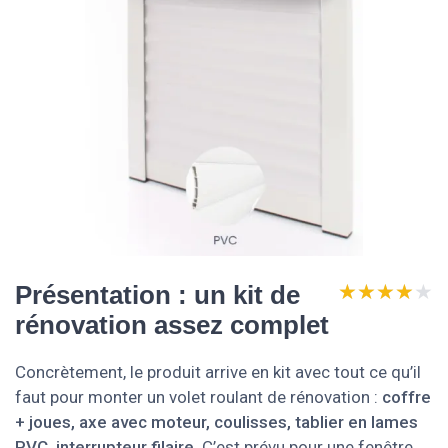
★★★★★
★★★★★
Présentation : un kit de
rénovation assez complet
Concrètement, le produit arrive en kit avec tout ce qu’il
faut pour monter un volet roulant de rénovation :
coffre
+ joues, axe avec moteur, coulisses, tablier en lames
PVC, interrupteur filaire
. C’est prévu pour une fenêtre,