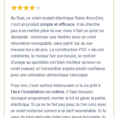
★★★★★
★★★★★
Au final, ce volet roulant électrique filaire AvosDim,
c’est un produit
simple et efficace
. Il ne cherche
pas à en mettre plein la vue, mais il fait ce qu’on lui
demande : motoriser une fenêtre avec un volet
rénovation recoupable, sans partir sur du sur-
mesure hors de prix. La construction PVC + alu est
cohérente, le moteur fait son boulot, le confort
d’usage au quotidien est bien meilleur qu’avec un
volet manuel, et l’ensemble inspire plutôt confiance
pour une utilisation domestique classique.
Pour moi, c’est surtout intéressant si tu es prêt à
faire l’installation toi-même
. Il faut mesurer,
recouper proprement, monter le kit et gérer la partie
électrique. Si ça ne te fait pas peur, tu t’en sors avec
un volet motorisé correct à un tarif raisonnable. Si tu
veux du plug-and-play total sans aucun bricolage, tu