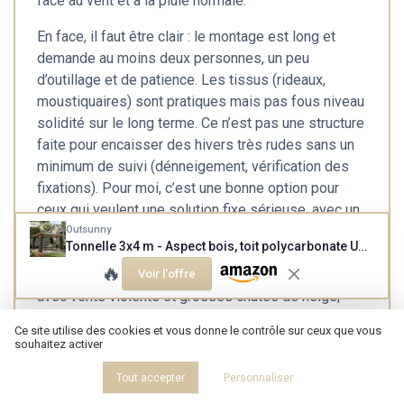
face au vent et à la pluie normale.
En face, il faut être clair : le montage est long et
demande au moins deux personnes, un peu
d’outillage et de patience. Les tissus (rideaux,
moustiquaires) sont pratiques mais pas fous niveau
solidité sur le long terme. Ce n’est pas une structure
faite pour encaisser des hivers très rudes sans un
minimum de suivi (dénneigement, vérification des
fixations). Pour moi, c’est une bonne option pour
ceux qui veulent une solution fixe sérieuse, avec un
rendu visuel sympa, sans monter sur du très haut de
Outsunny
Tonnelle 3x4 m - Aspect bois, toit polycarbonate UV50+
gamme. Si vous cherchez un abri léger qu’on sort de
🔥
temps en temps, ou si vous êtes dans une zone
Voir l'offre
avec vents violents et grosses chutes de neige,
mieux vaut soit viser plus costaud, soit rester sur
Ce site utilise des cookies et vous donne le contrôle sur ceux que vous
quelque chose de plus simple et démontable.
souhaitez activer
Tout accepter
Personnaliser