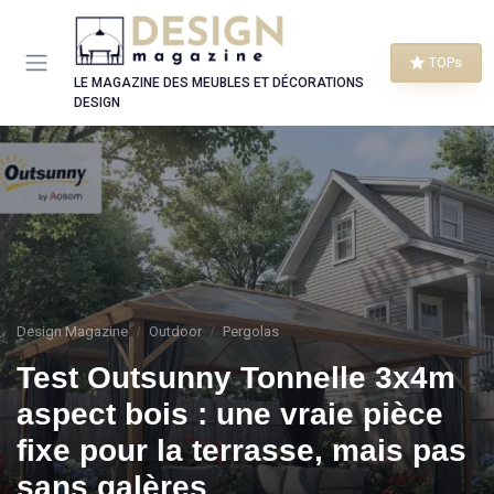
Panneau de gestion des cookies
TOPs
LE MAGAZINE DES MEUBLES ET DÉCORATIONS
DESIGN
Design Magazine
Outdoor
Pergolas
Test Outsunny Tonnelle 3x4m
aspect bois : une vraie pièce
fixe pour la terrasse, mais pas
sans galères