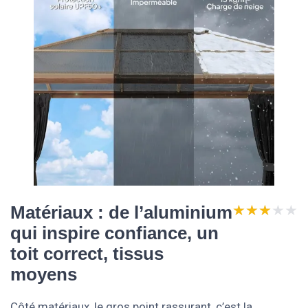
★★★★★
★★★★★
Matériaux : de l’aluminium
qui inspire confiance, un
toit correct, tissus
moyens
Côté matériaux, le gros point rassurant, c’est la