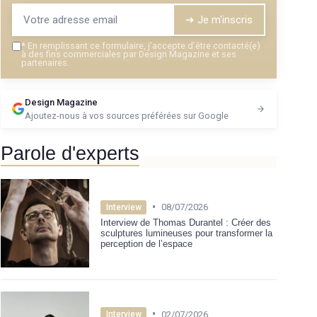
➔ Je m'inscris
*
En remplissant ce formulaire, j’accepte d’être contacté(e)
à des fins commerciales par Design Magazine et ses
partenaires.
Design Magazine
Ajoutez-nous à vos sources préférées sur Google
Parole d'experts
•
08/07/2026
Interview
Interview de Thomas Durantel : Créer des
sculptures lumineuses pour transformer la
perception de l’espace
•
02/07/2026
Interview