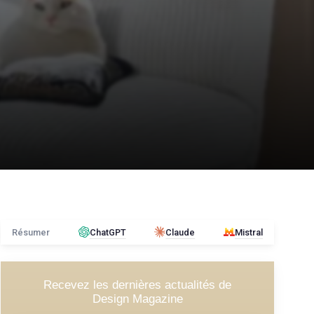
Résumer
ChatGPT
Claude
Mistral
Recevez les dernières actualités de
Design Magazine