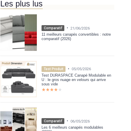
Les plus lus
•
21/06/2026
Comparatif
11 meilleurs canapés convertibles : notre
comparatif (2026)
•
05/05/2026
Test Produit
Test DURASPACE Canapé Modulable en
U : le gros nuage en velours qui arrive
sous vide
★★★★★
★★★★★
•
06/05/2026
Comparatif
Les 6 meilleurs canapés modulables