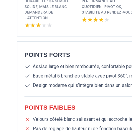
DURABILITÉ : ÇA SEMBLE
PERFORMANCE AU
SOLIDE, MAIS LE BLANC
QUOTIDIEN : PIVOT OK,
DEMANDERA DE
STABILITÉ AU RENDEZ-VOU
L’ATTENTION
★★★★★
★★★★★
★★★★★
★★★★★
POINTS FORTS
Assise large et bien rembourrée, confortable po
Base métal 5 branches stable avec pivot 360°, 
Design moderne qui s’intègre bien dans un salon
POINTS FAIBLES
Velours côtelé blanc salissant et qui accroche l
Pas de réglage de hauteur ni de fonction bascule