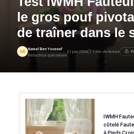
Test IWMH Fauteui
le gros pouf pivot
de traîner dans le 
Nawel Ben Youssef
21 juin 2026
1 min de lecture
P
Rédactrice spécialisée
IWMH Fauteu
côtelé Faut
à Pieds Croi