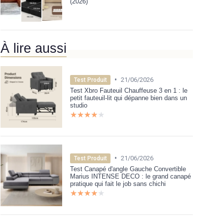
(2026)
À lire aussi
•
21/06/2026
Test Produit
Test Xbro Fauteuil Chauffeuse 3 en 1 : le
petit fauteuil-lit qui dépanne bien dans un
studio
★★★★★
★★★★★
•
21/06/2026
Test Produit
Test Canapé d'angle Gauche Convertible
Marius INTENSE DECO : le grand canapé
pratique qui fait le job sans chichi
★★★★★
★★★★★