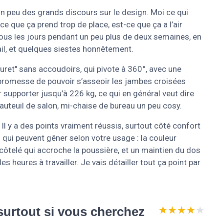
 un peu des grands discours sur le design. Moi ce qui
-ce que ça prend trop de place, est-ce que ça a l’air
isé tous les jours pendant un peu plus de deux semaines, en
vail, et quelques siestes honnêtement.
uret" sans accoudoirs, qui pivote à 360°, avec une
la promesse de pouvoir s’asseoir les jambes croisées
ur supporter jusqu’à 226 kg, ce qui en général veut dire
auteuil de salon, mi-chaise de bureau un peu cosy.
. Il y a des points vraiment réussis, surtout côté confort
 qui peuvent gêner selon votre usage : la couleur
côtelé qui accroche la poussière, et un maintien du dos
s heures à travailler. Je vais détailler tout ça point par
★★★★★
★★★★★
 surtout si vous cherchez