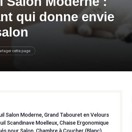
l Salon Moderne :
ant qui donne envie
salon
artager cette page
il Salon Moderne, Grand Tabouret en Velours
euil Scandinave Moelleux, Chaise Ergonomique
sés pour Salon, Chambre à Coucher (Blanc)