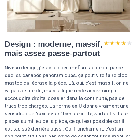
★★★★★
★★★★★
Design : moderne, massif,
mais assez passe-partout
Niveau design, j’étais un peu méfiant au début parce
que les canapés panoramiques, ça peut vite faire bloc
mastoc qui écrase la pièce. Là, oui, c’est massif, on ne
va pas se mentir, mais la ligne reste assez simple :
accoudoirs droits, dossier dans la continuité, pas de
trucs trop chargés. La forme en U donne vraiment une
sensation de "coin salon" bien délimité, surtout si tu le
places au milieu de la pièce, ce qui est possible car il
est tapissé derrière aussi. Ça, franchement, c’est un
bon point si tu n’as pas envie de coller tout ton mobilier