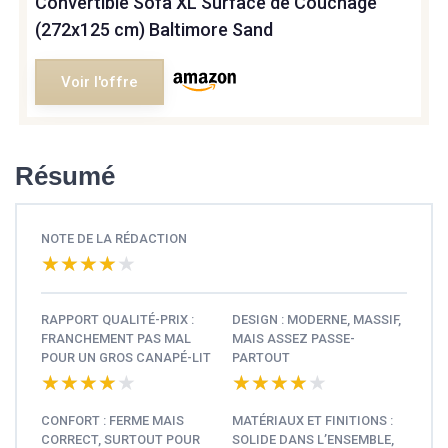
Convertible Sofa XL Surface de Couchage
(272x125 cm) Baltimore Sand
Voir l'offre
Résumé
NOTE DE LA RÉDACTION
★★★★★
★★★★★
RAPPORT QUALITÉ-PRIX :
DESIGN : MODERNE, MASSIF,
FRANCHEMENT PAS MAL
MAIS ASSEZ PASSE-
POUR UN GROS CANAPÉ-LIT
PARTOUT
★★★★★
★★★★★
★★★★★
★★★★★
CONFORT : FERME MAIS
MATÉRIAUX ET FINITIONS :
CORRECT, SURTOUT POUR
SOLIDE DANS L’ENSEMBLE,