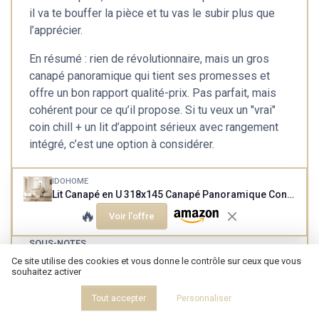
il va te bouffer la pièce et tu vas le subir plus que
l’apprécier.
En résumé : rien de révolutionnaire, mais un gros
canapé panoramique qui tient ses promesses et
offre un bon rapport qualité-prix. Pas parfait, mais
cohérent pour ce qu’il propose. Si tu veux un "vrai"
coin chill + un lit d’appoint sérieux avec rangement
intégré, c’est une option à considérer.
IDOHOME
Lit Canapé en U 318x145 Canapé Panoramique Convertible Sofa XL Surface de Couchage (272x125 cm) Baltimore Sand
Voir l'offre
🔥
Voir l'offre
SOUS-NOTES
Ce site utilise des cookies et vous donne le contrôle sur ceux que vous
RAPPORT QUALITÉ-PRIX :
DESIGN : MODERNE, MASSIF,
souhaitez activer
FRANCHEMENT PAS MAL
MAIS ASSEZ PASSE-PARTOUT
POUR UN GROS CANAPÉ-LIT
★★★★★
★★★★★
Tout accepter
Personnaliser
★★★★★
★★★★★