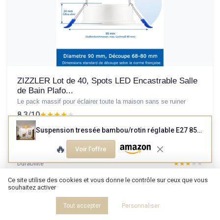
ZIZZLER Lot de 40, Spots LED Encastrable Salle
de Bain Plafo...
Le pack massif pour éclairer toute la maison sans se ruiner
8.3/10
★★★★★
★★★★★
Rapport qualité-prix
★★★★★
★★★★★
Suspension tressée bambou/rotin réglable E27 85cm
Design
★★★★★
★★★★★
🔥
Voir l'offre
Materiaux
★★★★★
★★★★★
Durabilite
★★★★★
★★★★★
Ce site utilise des cookies et vous donne le contrôle sur ceux que vous
souhaitez activer
Lire le test produit complet
Tout accepter
Personnaliser