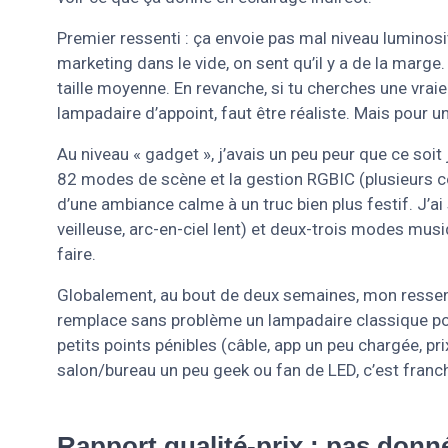
Premier ressenti : ça envoie pas mal niveau luminos
marketing dans le vide, on sent qu’il y a de la marge.
taille moyenne. En revanche, si tu cherches une vraie
lampadaire d’appoint, faut être réaliste. Mais pour u
Au niveau « gadget », j’avais un peu peur que ce soit 
82 modes de scène et la gestion RGBIC (plusieurs c
d’une ambiance calme à un truc bien plus festif. J’ai
veilleuse, arc-en-ciel lent) et deux-trois modes musiq
faire.
Globalement, au bout de deux semaines, mon ressenti
remplace sans problème un lampadaire classique pour 
petits points pénibles (câble, app un peu chargée, p
salon/bureau un peu geek ou fan de LED, c’est fran
Rapport qualité-prix : pas don