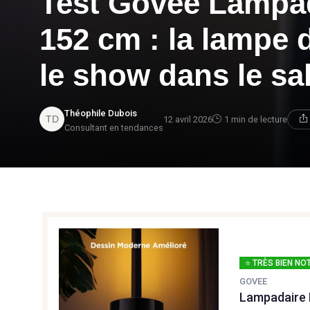
Test Govee Lampa
152 cm : la lampe 
le show dans le sa
Théophile Dubois
12 avril 2026
1 min de lecture
Consultant en tendances
⭐ TRÈS BIEN NO
GOVEE
Lampadaire 