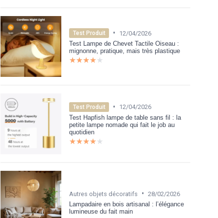
•
12/04/2026
Test Produit
Test Lampe de Chevet Tactile Oiseau :
mignonne, pratique, mais très plastique
★★★★★
★★★★★
•
12/04/2026
Test Produit
Test Hapfish lampe de table sans fil : la
petite lampe nomade qui fait le job au
quotidien
★★★★★
★★★★★
•
Autres objets décoratifs
28/02/2026
Lampadaire en bois artisanal : l’élégance
lumineuse du fait main