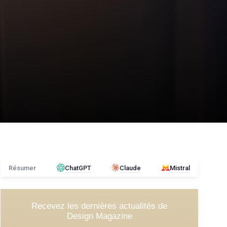
Résumer
ChatGPT
Claude
Mistral
Recevez les dernières actualités de
Design Magazine