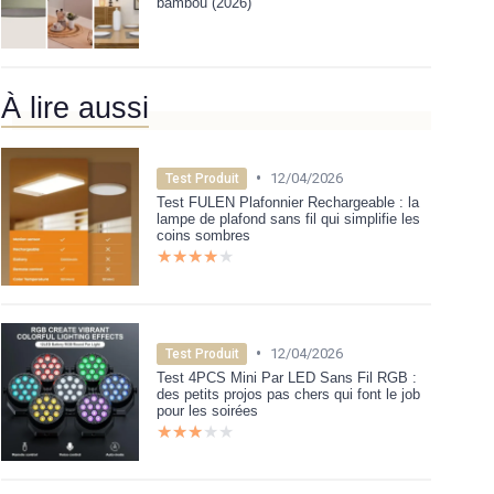
bambou (2026)
À lire aussi
•
12/04/2026
Test Produit
Test FULEN Plafonnier Rechargeable : la
lampe de plafond sans fil qui simplifie les
coins sombres
★★★★★
★★★★★
•
12/04/2026
Test Produit
Test 4PCS Mini Par LED Sans Fil RGB :
des petits projos pas chers qui font le job
pour les soirées
★★★★★
★★★★★