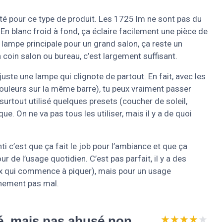
ité pour ce type de produit. Les 1725 lm ne sont pas du
 En blanc froid à fond, ça éclaire facilement une pièce de
 lampe principale pour un grand salon, ça reste un
n coin salon ou bureau, c’est largement suffisant.
juste une lampe qui clignote de partout. En fait, avec les
ouleurs sur la même barre), tu peux vraiment passer
 surtout utilisé quelques presets (coucher de soleil,
ue. On ne va pas tous les utiliser, mais il y a de quoi
 c’est que ça fait le job pour l’ambiance et que ça
de l’usage quotidien. C’est pas parfait, il y a des
rix qui commence à piquer), mais pour un usage
chement pas mal.
★★★★★
★★★★★
né, mais pas abusé non