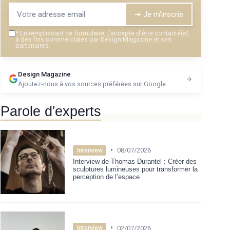
➔ Je m'inscris
*
En remplissant ce formulaire, j’accepte d’être contacté(e)
à des fins commerciales par Design Magazine et ses
partenaires.
Design Magazine
Ajoutez-nous à vos sources préférées sur Google
Parole d'experts
•
08/07/2026
Interview
Interview de Thomas Durantel : Créer des
sculptures lumineuses pour transformer la
perception de l’espace
•
02/07/2026
Interview