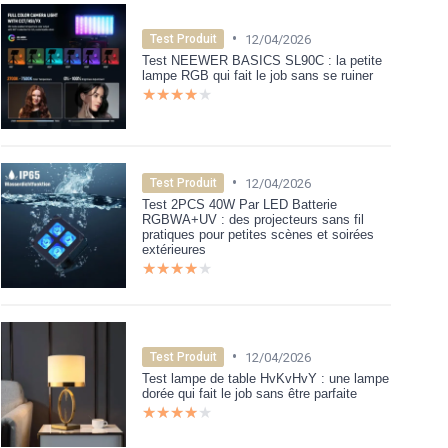
•
12/04/2026
Test Produit
Test NEEWER BASICS SL90C : la petite
lampe RGB qui fait le job sans se ruiner
★★★★★
★★★★★
•
12/04/2026
Test Produit
Test 2PCS 40W Par LED Batterie
RGBWA+UV : des projecteurs sans fil
pratiques pour petites scènes et soirées
extérieures
★★★★★
★★★★★
•
12/04/2026
Test Produit
Test lampe de table HvKvHvY : une lampe
dorée qui fait le job sans être parfaite
★★★★★
★★★★★