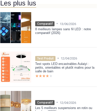
Les plus lus
•
13/06/2026
Comparatif
8 meilleurs lampes sans fil LED : notre
comparatif (2026)
•
12/04/2026
Test Produit
Test spots LED encastrables Aulaiyi :
petits, orientables et plutôt malins pour la
salle de bain
★★★★★
★★★★★
•
12/04/2026
Comparatif
Les 5 meilleurs suspensions en rotin ou