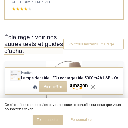
CETTE LAMPE HAPFISH
★★★★★
★★★★★
Éclairage : voir nos
autres tests et guides
Voir tous les tests Éclairage →
d'achat
Hapfish
Lampe de table LED rechargeable 5000mAh USB - Or
🔥
Voir l'offre
Ce site utilise des cookies et vous donne le contrôle sur ceux que vous
souhaitez activer
Tout accepter
Personnaliser
Lightbox lampadaire avec abat-jour décoratif en