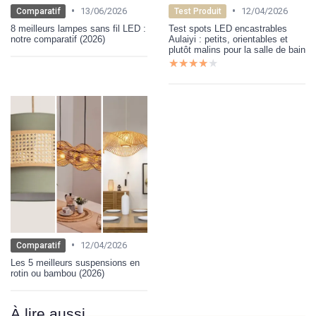
•
•
13/06/2026
12/04/2026
Comparatif
Test Produit
8 meilleurs lampes sans fil LED :
Test spots LED encastrables
notre comparatif (2026)
Aulaiyi : petits, orientables et
plutôt malins pour la salle de bain
★★★★★
★★★★★
•
12/04/2026
Comparatif
Les 5 meilleurs suspensions en
rotin ou bambou (2026)
À lire aussi