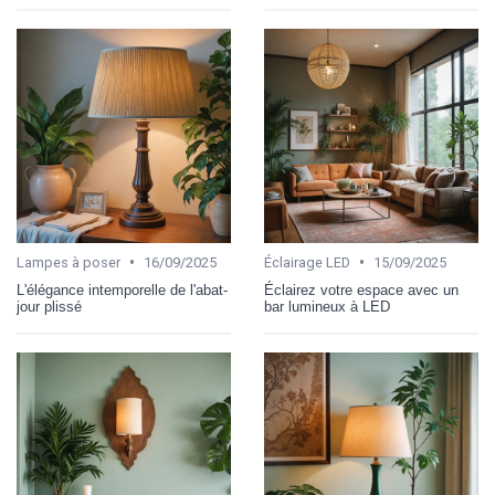
•
•
Lampes à poser
16/09/2025
Éclairage LED
15/09/2025
L'élégance intemporelle de l'abat-
Éclairez votre espace avec un
jour plissé
bar lumineux à LED