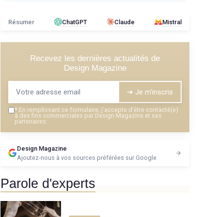
Résumer
ChatGPT
Claude
Mistral
Recevez les dernières actualités de
Design Magazine
➔ Je m'inscris
*
En remplissant ce formulaire, j’accepte d’être contacté(e)
à des fins commerciales par Design Magazine et ses
partenaires.
Design Magazine
Ajoutez-nous à vos sources préférées sur Google
Parole d'experts