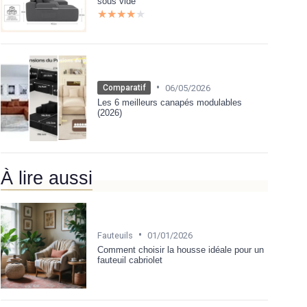
sous vide
★★★★★
★★★★★
•
06/05/2026
Comparatif
Les 6 meilleurs canapés modulables
(2026)
À lire aussi
•
Fauteuils
01/01/2026
Comment choisir la housse idéale pour un
fauteuil cabriolet