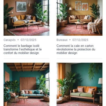
•
•
Canapés
07/12/2025
Bureaux
07/12/2025
Comment le bardage isolé
Comment la cale en carton
transforme l’esthétique et le
révolutionne la protection du
confort du mobilier design
mobilier design