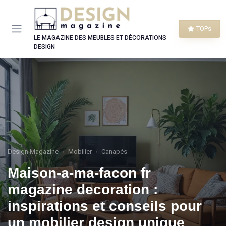
Panneau de gestion des cookies
TOPs
LE MAGAZINE DES MEUBLES ET DÉCORATIONS
DESIGN
Design Magazine
Mobilier
Canapés
Maison-a-ma-facon fr
magazine decoration :
inspirations et conseils pour
un mobilier design unique