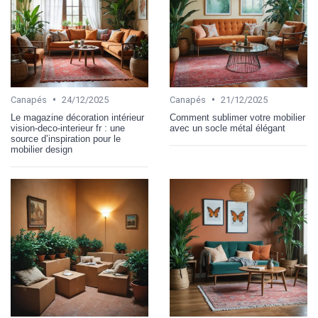
•
•
Canapés
24/12/2025
Canapés
21/12/2025
Le magazine décoration intérieur
Comment sublimer votre mobilier
vision-deco-interieur fr : une
avec un socle métal élégant
source d’inspiration pour le
mobilier design