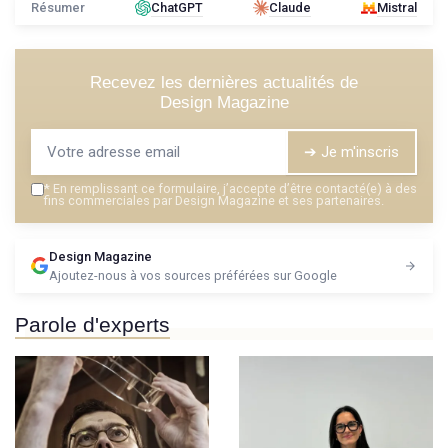
Résumer
ChatGPT
Claude
Mistral
Recevez les dernières actualités de
Design Magazine
➔ Je m'inscris
*
En remplissant ce formulaire, j’accepte d’être contacté(e) à des
fins commerciales par Design Magazine et ses partenaires.
Design Magazine
Ajoutez-nous à vos sources préférées sur Google
Parole d'experts