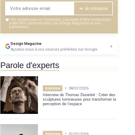
➔ Je m'inscris
*
En remplissant ce formulaire, j’accepte d’être contacté(e)
à des fins commerciales par Design Magazine et ses
partenaires.
Design Magazine
Ajoutez-nous à vos sources préférées sur Google
Parole d'experts
•
08/07/2026
Interview
Interview de Thomas Durantel : Créer des
sculptures lumineuses pour transformer la
perception de l’espace
•
02/07/2026
Interview