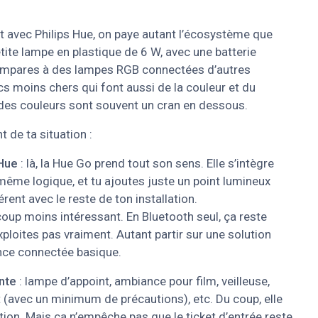
avec Philips Hue, on paye autant l’écosystème que
etite lampe en plastique de 6 W, avec une batterie
 compares à des lampes RGB connectées d’autres
ucs moins chers qui font aussi de la couleur et du
té des couleurs sont souvent un cran en dessous.
 de ta situation :
 Hue
: là, la Hue Go prend tout son sens. Elle s’intègre
 même logique, et tu ajoutes juste un point lumineux
rent avec le reste de ton installation.
coup moins intéressant. En Bluetooth seul, ça reste
loites pas vraiment. Autant partir sur une solution
nce connectée basique.
nte
: lampe d’appoint, ambiance pour film, veilleuse,
 (avec un minimum de précautions), etc. Du coup, elle
ation. Mais ça n’empêche pas que le ticket d’entrée reste