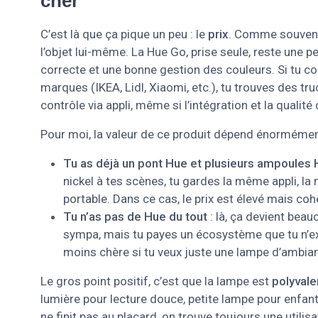
cher
C’est là que ça pique un peu : le
prix
. Comme souvent 
l’objet lui-même. La Hue Go, prise seule, reste une p
correcte et une bonne gestion des couleurs. Si tu
marques (IKEA, Lidl, Xiaomi, etc.), tu trouves des tr
contrôle via appli, même si l’intégration et la quali
Pour moi, la valeur de ce produit dépend énormément
Tu as déjà un pont Hue et plusieurs ampoules
nickel à tes scènes, tu gardes la même appli, la
portable. Dans ce cas, le prix est élevé mais cohé
Tu n’as pas de Hue du tout
: là, ça devient beau
sympa, mais tu payes un écosystème que tu n’exp
moins chère si tu veux juste une lampe d’ambia
Le gros point positif, c’est que la lampe est
polyvale
lumière pour lecture douce, petite lampe pour enfant
ne finit pas au placard, on trouve toujours une utilis