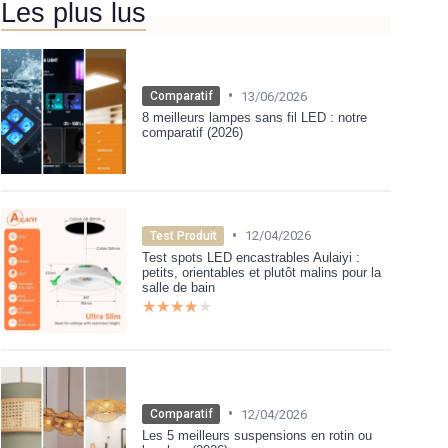
Les plus lus
•
13/06/2026
Comparatif
8 meilleurs lampes sans fil LED : notre
comparatif (2026)
•
12/04/2026
Test Produit
Test spots LED encastrables Aulaiyi :
petits, orientables et plutôt malins pour la
salle de bain
★★★★★
★★★★★
•
12/04/2026
Comparatif
Les 5 meilleurs suspensions en rotin ou