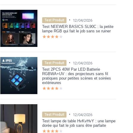
•
12/04/2026
Test Produit
Test NEEWER BASICS SL90C : la petite
lampe RGB qui fait le job sans se ruiner
★★★★★
★★★★★
•
12/04/2026
Test Produit
Test 2PCS 40W Par LED Batterie
RGBWA+UV : des projecteurs sans fil
pratiques pour petites scènes et soirées
extérieures
★★★★★
★★★★★
•
12/04/2026
Test Produit
Test lampe de table HvKvHvY : une lampe
dorée qui fait le job sans être parfaite
★★★★★
★★★★★