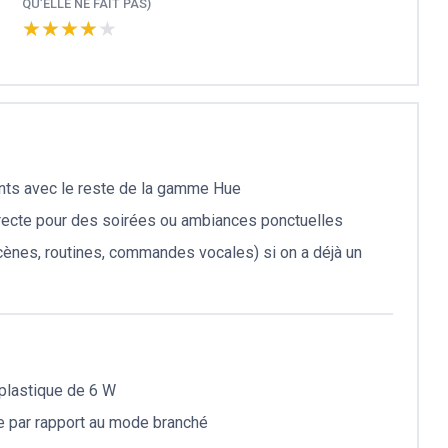
QU’ELLE NE FAIT PAS)
★★★★★
★★★★★
ents avec le reste de la gamme Hue
recte pour des soirées ou ambiances ponctuelles
ènes, routines, commandes vocales) si on a déjà un
 plastique de 6 W
ie par rapport au mode branché