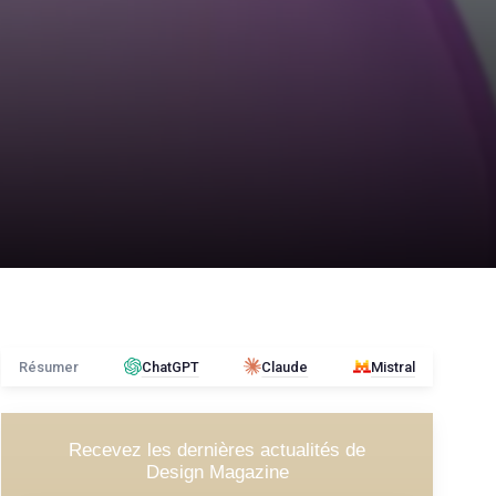
Résumer
ChatGPT
Claude
Mistral
Recevez les dernières actualités de
Design Magazine