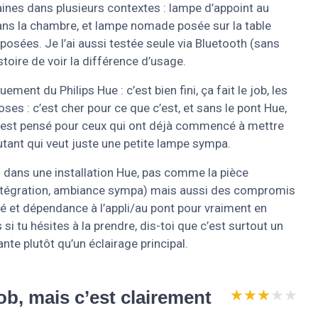
aines dans plusieurs contextes : lampe d’appoint au
dans la chambre, et lampe nomade posée sur la table
osées. Je l’ai aussi testée seule via Bluetooth (sans
stoire de voir la différence d’usage.
ement du Philips Hue : c’est bien fini, ça fait le job, les
ses : c’est cher pour ce que c’est, et sans le pont Hue,
it est pensé pour ceux qui ont déjà commencé à mettre
tant qui veut juste une petite lampe sympa.
» dans une installation Hue, pas comme la pièce
té, intégration, ambiance sympa) mais aussi des compromis
evé et dépendance à l’appli/au pont pour vraiment en
s si tu hésites à la prendre, dis-toi que c’est surtout un
nte plutôt qu’un éclairage principal.
★★★★★
★★★★★
job, mais c’est clairement