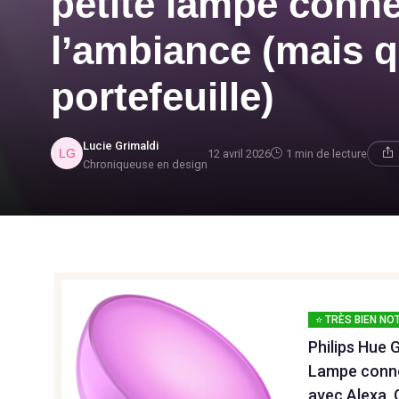
petite lampe conne
l’ambiance (mais q
portefeuille)
Lucie Grimaldi
12 avril 2026
1 min de lecture
Chroniqueuse en design
⭐ TRÈS BIEN NO
Philips Hue 
Lampe conne
avec Alexa, 