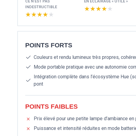
CE N’EST PAS
EN ÉCLAIRAGE « UTILE »
INDESTRUCTIBLE
★★★★★
★★★★★
★★★★★
★★★★★
POINTS FORTS
Couleurs et rendu lumineux très propres, cohér
Mode portable pratique avec une autonomie cor
Intégration complète dans l’écosystème Hue (sc
pont
POINTS FAIBLES
Prix élevé pour une petite lampe d’ambiance en
Puissance et intensité réduites en mode batter