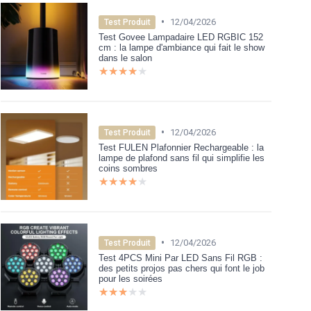
•
12/04/2026
Test Produit
Test Govee Lampadaire LED RGBIC 152
cm : la lampe d'ambiance qui fait le show
dans le salon
★★★★★
★★★★★
•
12/04/2026
Test Produit
Test FULEN Plafonnier Rechargeable : la
lampe de plafond sans fil qui simplifie les
coins sombres
★★★★★
★★★★★
•
12/04/2026
Test Produit
Test 4PCS Mini Par LED Sans Fil RGB :
des petits projos pas chers qui font le job
pour les soirées
★★★★★
★★★★★