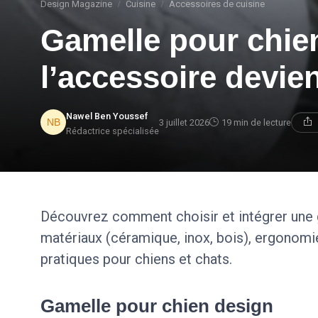
Design Magazine
Cuisine
Accessoires de cuisine
Gamelle pour chie
l’accessoire devien
Nawel Ben Youssef
3 juillet 2026
19 min de lecture
Rédactrice spécialisée
Découvrez comment choisir et intégrer une g
matériaux (céramique, inox, bois), ergonomie,
pratiques pour chiens et chats.
Gamelle pour chien design