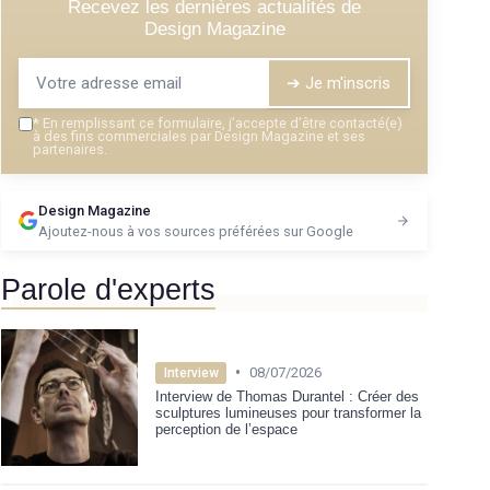
Recevez les dernières actualités de
Design Magazine
➔ Je m'inscris
*
En remplissant ce formulaire, j’accepte d’être contacté(e)
à des fins commerciales par Design Magazine et ses
partenaires.
Design Magazine
Ajoutez-nous à vos sources préférées sur Google
Parole d'experts
•
08/07/2026
Interview
Interview de Thomas Durantel : Créer des
sculptures lumineuses pour transformer la
perception de l’espace