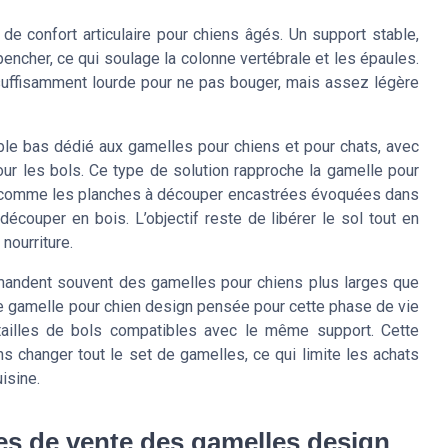
e confort articulaire pour chiens âgés. Un support stable,
encher, ce qui soulage la colonne vertébrale et les épaules.
 suffisamment lourde pour ne pas bouger, mais assez légère
le bas dédié aux gamelles pour chiens et pour chats, avec
pour les bols. Ce type de solution rapproche la gamelle pour
s, comme les planches à découper encastrées évoquées dans
 découper en bois. L’objectif reste de libérer le sol tout en
 nourriture.
mandent souvent des gamelles pour chiens plus larges que
Une gamelle pour chien design pensée pour cette phase de vie
 tailles de bols compatibles avec le même support. Cette
s changer tout le set de gamelles, ce qui limite les achats
isine.
ies de vente des gamelles design