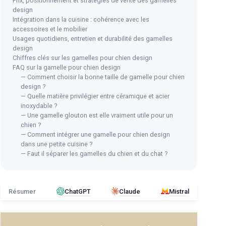
Prix, positionnement et stratégies de vente des gamelles
design
Intégration dans la cuisine : cohérence avec les
accessoires et le mobilier
Usages quotidiens, entretien et durabilité des gamelles
design
Chiffres clés sur les gamelles pour chien design
FAQ sur la gamelle pour chien design
— Comment choisir la bonne taille de gamelle pour chien
design ?
— Quelle matière privilégier entre céramique et acier
inoxydable ?
— Une gamelle glouton est elle vraiment utile pour un
chien ?
— Comment intégrer une gamelle pour chien design
dans une petite cuisine ?
— Faut il séparer les gamelles du chien et du chat ?
Résumer
ChatGPT
Claude
Mistral