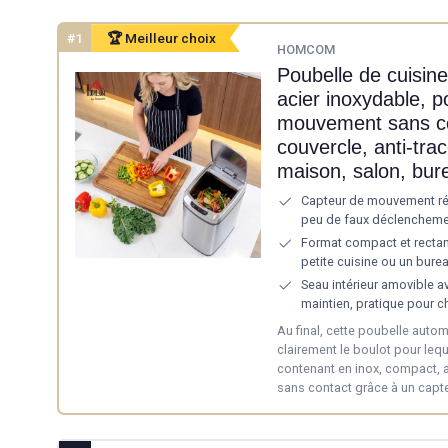
#1
🏆 Meilleur choix
HOMCOM
Poubelle de cuisin
acier inoxydable, p
mouvement sans co
couvercle, anti-tra
maison, salon, bur
Capteur de mouvement réa
peu de faux déclenchem
Format compact et rectang
petite cuisine ou un bure
Seau intérieur amovible 
maintien, pratique pour c
Au final, cette poubelle aut
clairement le boulot pour leque
contenant en inox, compact, a
sans contact grâce à un capteu