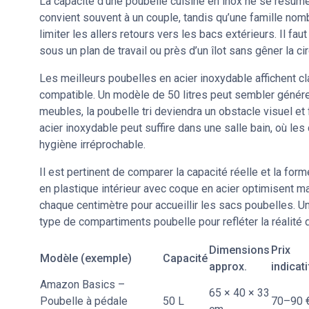
La capacité d’une poubelle cuisine en inox ne se résume 
convient souvent à un couple, tandis qu’une famille nom
limiter les allers retours vers les bacs extérieurs. Il fa
sous un plan de travail ou près d’un îlot sans gêner la cir
Les meilleurs poubelles en acier inoxydable affichent cla
compatible. Un modèle de 50 litres peut sembler génér
meubles, la poubelle tri deviendra un obstacle visuel et f
acier inoxydable peut suffire dans une salle bain, où l
hygiène irréprochable.
Il est pertinent de comparer la capacité réelle et la for
en plastique intérieur avec coque en acier optimisent ma
chaque centimètre pour accueillir les sacs poubelles. U
type de compartiments poubelle pour refléter la réalité 
Dimensions
Prix
Modèle (exemple)
Capacité
approx.
indicati
Amazon Basics –
65 × 40 × 33
Poubelle à pédale
50 L
70–90 