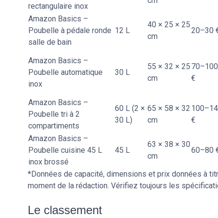
cm
rectangulaire inox
Amazon Basics –
40 × 25 × 25
Poubelle à pédale ronde
12 L
20–30 
cm
salle de bain
Amazon Basics –
55 × 32 × 25
70–100
Poubelle automatique
30 L
cm
€
inox
Amazon Basics –
60 L (2 ×
65 × 58 × 32
100–14
Poubelle tri à 2
30 L)
cm
€
compartiments
Amazon Basics –
63 × 38 × 30
Poubelle cuisine 45 L
45 L
60–80 
cm
inox brossé
*Données de capacité, dimensions et prix données à titr
moment de la rédaction. Vérifiez toujours les spécificat
Le classement