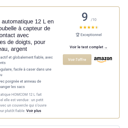
9
/10
e automatique 12 L en
★★★★★
★★★★★
oubelle à capteur de
ntact avec
🏆 Exceptionnel
ces de doigts, pour
Voir le test complet →
eau, argent
ctif et globalement fiable, avec
Voir l'offre
ents
ulaire, facile à caser dans une
au
avec poignée et anneau de
hanger les sacs
omatique HOMCOM 12 L fait
l elle est vendue : un petit
vec un couvercle qui s’ouvre
r plutôt fiable.
Voir plus