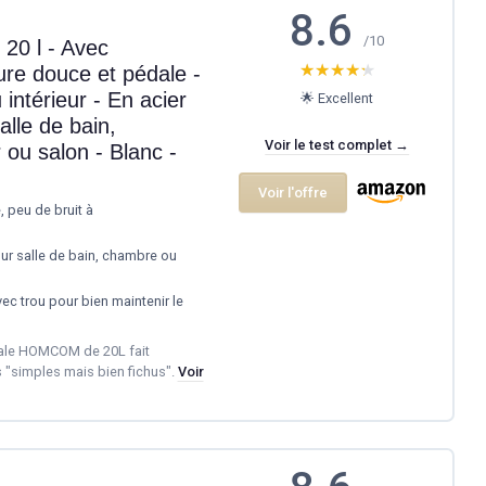
8.6
/10
 20 l - Avec
★★★★★
★★★★★
ure douce et pédale -
intérieur - En acier
🌟 Excellent
alle de bain,
Voir le test complet →
ou salon - Blanc -
Voir l'offre
 peu de bruit à
our salle de bain, chambre ou
ec trou pour bien maintenir le
édale HOMCOM de 20L fait
s "simples mais bien fichus".
Voir