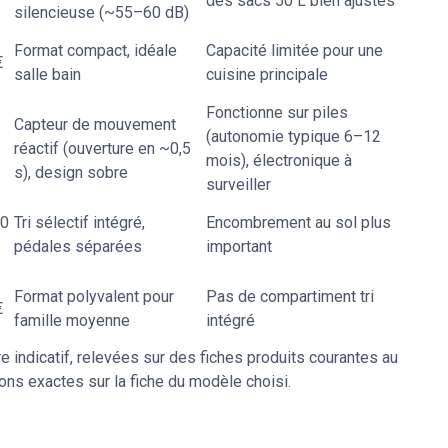
des sacs 50 L bien ajustés
silencieuse (~55–60 dB)
Format compact, idéale
Capacité limitée pour une
€
salle bain
cuisine principale
Fonctionne sur piles
Capteur de mouvement
(autonomie typique 6–12
réactif (ouverture en ~0,5
mois), électronique à
s), design sobre
surveiller
0
Tri sélectif intégré,
Encombrement au sol plus
pédales séparées
important
Format polyvalent pour
Pas de compartiment tri
€
famille moyenne
intégré
e indicatif, relevées sur des fiches produits courantes au
ions exactes sur la fiche du modèle choisi.