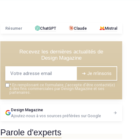
Résumer
ChatGPT
Claude
Mistral
Recevez les dernières actualités de
Design Magazine
➔ Je m'inscris
*
En remplissant ce formulaire, j’accepte d’être contacté(e)
à des fins commerciales par Design Magazine et ses
partenaires.
Design Magazine
Ajoutez-nous à vos sources préférées sur Google
Parole d'experts