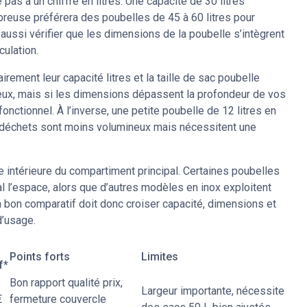
pas à un chiffre en litres. Une capacité de 30 litres
breuse préférera des poubelles de 45 à 60 litres pour
ut aussi vérifier que les dimensions de la poubelle s’intègrent
culation.
irement leur capacité litres et la taille de sac poubelle
eux, mais si les dimensions dépassent la profondeur de vos
onctionnel. À l’inverse, une petite poubelle de 12 litres en
es déchets sont moins volumineux mais nécessitent une
me intérieure du compartiment principal. Certaines poubelles
l l’espace, alors que d’autres modèles en inox exploitent
n bon comparatif doit donc croiser capacité, dimensions et
d’usage.
Points forts
Limites
f*
Bon rapport qualité prix,
Largeur importante, nécessite
€
fermeture couvercle