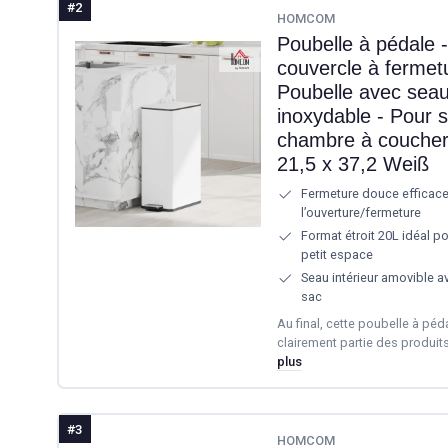
#2
HOMCOM
Poubelle à pédale -
couvercle à fermet
Poubelle avec seau 
inoxydable - Pour s
chambre à coucher 
21,5 x 37,2 Weiß
Fermeture douce efficace,
l’ouverture/fermeture
Format étroit 20L idéal p
petit espace
Seau intérieur amovible av
sac
Au final, cette poubelle à p
clairement partie des produit
plus
#3
HOMCOM