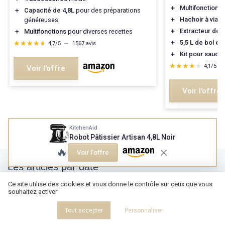
＋
Multifonctions
＋
Capacité de 4,8L
pour des préparations
＋
Hachoir à viand
généreuses
＋
Extracteur de j
＋
Multifonctions
pour diverses recettes
＋
5,5 L de bol en
★★★★★
★★★★★
4,7/5
—
1567 avis
＋
Kit pour sauci
★★★★★
★★★★★
4,1/5
—
Voir l'offre
Voir l'offre
KitchenAid
Robot Pâtissier Artisan 4,8L Noir
🔥
Voir l'offre
Les articles par date
Ce site utilise des cookies et vous donne le contrôle sur ceux que vous
Novembre 2024
Décembre 2024
souhaitez activer
Janvier 2025
Février 2025
Tout accepter
Personnaliser
Mars 2025
Avril 2025