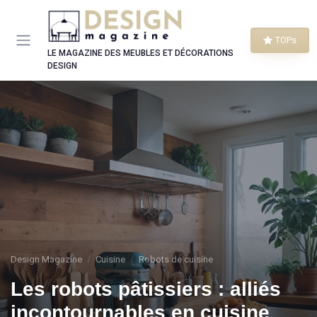
Panneau de gestion des cookies
TOPs
LE MAGAZINE DES MEUBLES ET DÉCORATIONS
DESIGN
Design Magazine
Cuisine
Robots de cuisine
Les robots pâtissiers : alliés
incontournables en cuisine