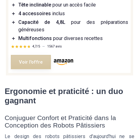
＋
Tête inclinable
pour un accès facile
＋
4 accessoires
inclus
＋
Capacité de 4,8L
pour des préparations
généreuses
＋
Multifonctions
pour diverses recettes
★★★★★
★★★★★
4,7/5
—
1567 avis
Voir l'offre
Ergonomie et praticité : un duo
gagnant
Conjuguer Confort et Praticité dans la
Conception des Robots Pâtissiers
Le design des robots pâtissiers d'aujourd'hui ne se