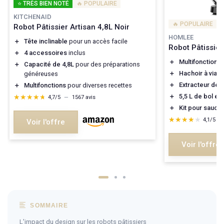
⭐ TRÈS BIEN NOTÉ
🔥 POPULAIRE
KITCHENAID
🔥 POPULAIRE
Robot Pâtissier Artisan 4,8L Noir
HOMLEE
＋
Tête inclinable
pour un accès facile
Robot Pâtissie
＋
4 accessoires
inclus
＋
Multifonctions
＋
Capacité de 4,8L
pour des préparations
＋
Hachoir à viand
généreuses
＋
Extracteur de j
＋
Multifonctions
pour diverses recettes
＋
5,5 L de bol en
★★★★★
★★★★★
4,7/5
—
1567 avis
＋
Kit pour sauci
★★★★★
★★★★★
4,1/5
—
Voir l'offre
Voir l'offre
SOMMAIRE
L'impact du design sur les robots pâtissiers