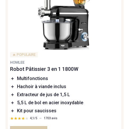
🔥 POPULAIRE
HOMLEE
Robot Pâtissier 3 en 1 1800W
＋
Multifonctions
＋
Hachoir à viande inclus
＋
Extracteur de jus de 1,5 L
＋
5,5 L de bol en acier inoxydable
＋
Kit pour saucisses
★★★★★
★★★★★
4,1/5
—
1703 avis