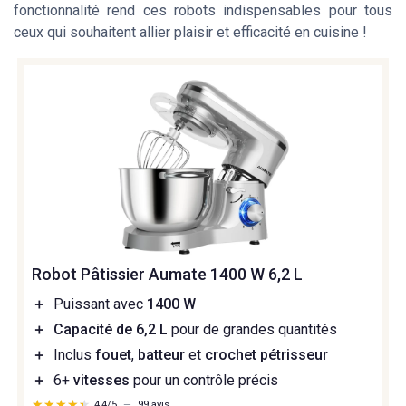
fonctionnalité rend ces robots indispensables pour tous
ceux qui souhaitent allier plaisir et efficacité en cuisine !
Robot Pâtissier Aumate 1400 W 6,2 L
＋
Puissant avec
1400 W
＋
Capacité de 6,2 L
pour de grandes quantités
＋
Inclus
fouet
,
batteur
et
crochet pétrisseur
＋
6+
vitesses
pour un contrôle précis
★★★★★
★★★★★
4,4/5
—
99 avis