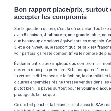
Bon rapport place/prix, surtout 
accepter les compromis
Sur la question du prix, c’est là où ce salon TecTak
avec
8 chaises, 4 tabourets, une grande table, cou
que beaucoup de salons équivalents en magasin. Cer
€, et à ce niveau-là, le rapport qualité-prix est fra
voir parfois, ça reste compétitif vu le nombre de pla
Évidemment, ce prix implique des compromis : montag
corrects mais pas premium. Si tu compares à un salon
tu verras la différence sur la finition, la durabilité 
d’autres ensembles résine tressée vendus dans les 
plutôt bien. Tu payes surtout pour le
volume d’accuei
prestige de la marque.
Ce qui fait pencher la balance, c’est aussi le
SAV réa
gros truc à monter, savoir qu’on peut te renvoyer r