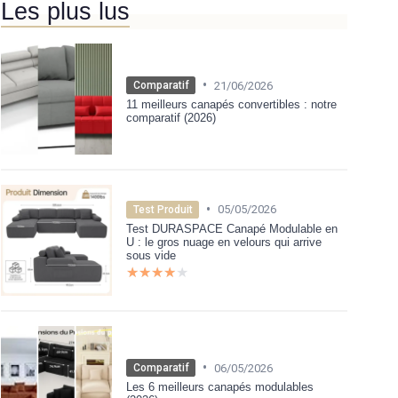
Les plus lus
•
21/06/2026
Comparatif
11 meilleurs canapés convertibles : notre
comparatif (2026)
•
05/05/2026
Test Produit
Test DURASPACE Canapé Modulable en
U : le gros nuage en velours qui arrive
sous vide
★★★★★
★★★★★
•
06/05/2026
Comparatif
Les 6 meilleurs canapés modulables