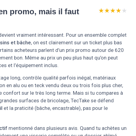
★★★★★
★★★★★
en promo, mais il faut
e devient vraiment intéressant. Pour un ensemble complet
ssins et bâche
, on est clairement sur un ticket plus bas
tains acheteurs parlent d’un prix promo autour de 620
nchement bon. Même au prix un peu plus haut qu’on peut
ces et l’équipement inclus.
e long, contrôle qualité parfois inégal, matériaux
 en alu ou en teck vendu deux ou trois fois plus cher,
et le confort sur le très long terme. Mais si tu compares à
grandes surfaces de bricolage, TecTake se défend
l
et la praticité (bâche, encastrable), pas pour le
ctif
mentionné dans plusieurs avis. Quand tu achètes un
apidement une visserie complète ou un dossier abîmé