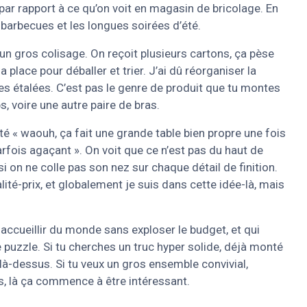
e par rapport à ce qu’on voit en magasin de bricolage. En
barbecues et les longues soirées d’été.
un gros colisage. On reçoit plusieurs cartons, ça pèse
 place pour déballer et trier. J’ai dû réorganiser la
es étalées. C’est pas le genre de produit que tu montes
ps, voire une autre paire de bras.
ôté « waouh, ça fait une grande table bien propre une fois
arfois agaçant ». On voit que ce n’est pas du haut de
i on ne colle pas son nez sur chaque détail de finition.
té-prix, et globalement je suis dans cette idée-là, mais
t accueillir du monde sans exploser le budget, et qui
puzzle. Si tu cherches un truc hyper solide, déjà monté
 là-dessus. Si tu veux un gros ensemble convivial,
s, là ça commence à être intéressant.