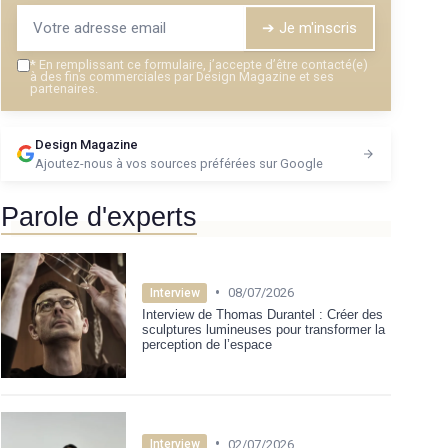
➔ Je m'inscris
*
En remplissant ce formulaire, j’accepte d’être contacté(e)
à des fins commerciales par Design Magazine et ses
partenaires.
Design Magazine
Ajoutez-nous à vos sources préférées sur Google
Parole d'experts
•
08/07/2026
Interview
Interview de Thomas Durantel : Créer des
sculptures lumineuses pour transformer la
perception de l’espace
•
02/07/2026
Interview