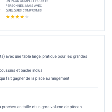
UN PACK COMPLET POUR 12
PERSONNES, MAIS AVEC
T
QUELQUES COMPROMIS
★★★★★
★★★★★
ts) avec une table large, pratique pour les grandes
 coussins et bâche inclus
ui fait gagner de la place au rangement
 proches en taille et un gros volume de pièces