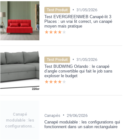
•
31/05/2026
Test Produit
Test EVERGREENWEB Canapé-lit 3
Places : un vrai lit correct, un canapé
moyen mais pratique
★★★★★
★★★★★
•
31/05/2026
Test Produit
Test BUDWING Orlando : le canapé
d’angle convertible qui fait le job sans
exploser le budget
★★★★★
★★★★★
Canapé
•
Canapés
29/06/2026
modulable : les
Canapé modulable : les configurations qui
configurations...
fonctionnent dans un salon rectangulaire