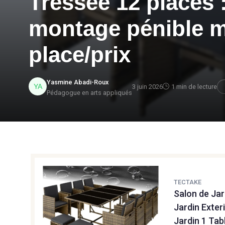
Tressée 12 places 
montage pénible m
place/prix
Yasmine Abadi-Roux
3 juin 2026
1 min de lecture
Pédagogue en arts appliqués
TECTAKE
Salon de Ja
Jardin Exter
Jardin 1 Ta