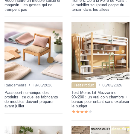
Reconnaître un meuble solide en
Home & Co à la Foire de Paris :
magasin : les gestes qui ne
le mobilier sculptural gagne du
trompent pas
terrain dans les allées
•
•
Rangements
18/05/2026
06/05/2026
Test Produit
Passeport numérique des
Test Merax Lit Mezzanine
produits : ce que les fabricants
90x200 : un vrai coin chambre +
de meubles doivent préparer
bureau pour enfant sans exploser
avant juillet
le budget
★★★★★
★★★★★