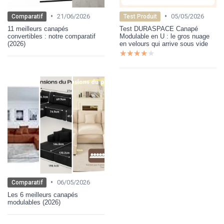
•
•
21/06/2026
05/05/2026
Comparatif
Test Produit
11 meilleurs canapés
Test DURASPACE Canapé
convertibles : notre comparatif
Modulable en U : le gros nuage
(2026)
en velours qui arrive sous vide
★★★★★
★★★★★
•
06/05/2026
Comparatif
Les 6 meilleurs canapés
modulables (2026)