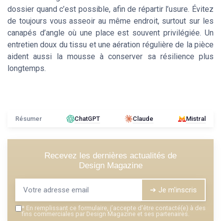
dossier quand c’est possible, afin de répartir l’usure. Évitez
de toujours vous asseoir au même endroit, surtout sur les
canapés d’angle où une place est souvent privilégiée. Un
entretien doux du tissu et une aération régulière de la pièce
aident aussi la mousse à conserver sa résilience plus
longtemps.
Résumer
ChatGPT
Claude
Mistral
Recevez les dernières actualités de
Design Magazine
➔ Je m'inscris
*
En remplissant ce formulaire, j’accepte d’être contacté(e) à des
fins commerciales par Design Magazine et ses partenaires.