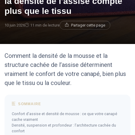
la densité de l'assise compte
plus que le tissu
10 juin 2026
11 min de lecture
Partager cette page
Comment la densité de la mousse et la
structure cachée de l’assise déterminent
vraiment le confort de votre canapé, bien plus
que le tissu ou la couleur.
SOMMAIRE
Confort d’assise et densité de mousse : ce que votre canapé
cache vraiment
Densité, suspension et profondeur : l’architecture cachée du
confort