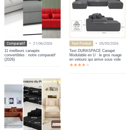
•
•
21/06/2026
05/05/2026
Comparatif
Test Produit
11 meilleurs canapés
Test DURASPACE Canapé
convertibles : notre comparatif
Modulable en U : le gros nuage
(2026)
en velours qui arrive sous vide
★★★★★
★★★★★