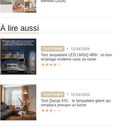
bambou (2026)
À lire aussi
•
12/04/2026
Test Produit
Test lampadaire LED LMiSQ 48W : un bon
éclairage moderne sans se ruiner
★★★★★
★★★★★
•
12/04/2026
Test Produit
Test Qazqa XXL : le lampadaire géant qui
remplace presque un lustre
★★★★★
★★★★★