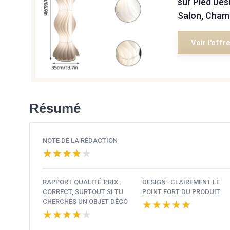
sur Pied Des
Salon, Cham
Voir l'offr
Résumé
NOTE DE LA RÉDACTION
★★★★★
★★★★★
RAPPORT QUALITÉ-PRIX :
DESIGN : CLAIREMENT LE
CORRECT, SURTOUT SI TU
POINT FORT DU PRODUIT
CHERCHES UN OBJET DÉCO
★★★★★
★★★★★
★★★★★
★★★★★