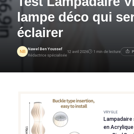
Test Lampadaire V
lampe déco qui ser
éclairer
Nawel Ben Youssef
12 avril 2026
1 min de lecture
P
Rédactrice spécialisée
VRYGLE
Lampadaire 
en Acryliqu