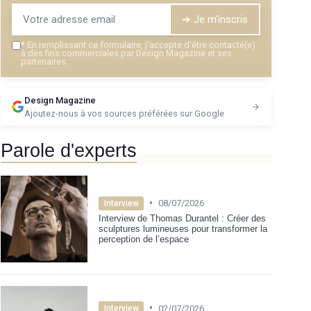
➔ Je m'inscris
*
En remplissant ce formulaire, j’accepte d’être contacté(e)
à des fins commerciales par Design Magazine et ses
partenaires.
Design Magazine
Ajoutez-nous à vos sources préférées sur Google
Parole d'experts
•
08/07/2026
Interview
Interview de Thomas Durantel : Créer des
sculptures lumineuses pour transformer la
perception de l’espace
•
02/07/2026
Interview