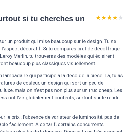
★★★★★
★★★★★
surtout si tu cherches un
 sur un produit qui mise beaucoup sur le design. Tu ne
i l’aspect décoratif. Si tu compares brut de décoffrage
Leroy Merlin, tu trouveras des modèles qui éclairent
seront beaucoup plus classiques visuellement.
n lampadaire qui participe à la déco de la pièce. Là, tu as
atures de couleur, un design qui sort un peu de
 du luxe, mais on n’est pas non plus sur un truc cheap. Les
s ont l’air globalement contents, surtout sur le rendu
r le prix : l’absence de variateur de luminosité, pas de
le facilement. À ce tarif, certains concurrents
age plus fin de la lumière. Donc si tu es très exigeant