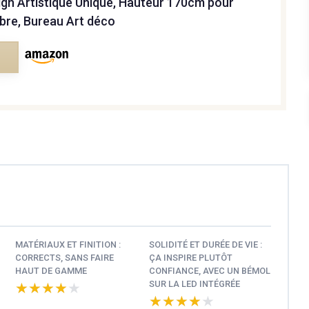
ign Artistique Unique, Hauteur 170cm pour
bre, Bureau Art déco
e
MATÉRIAUX ET FINITION :
SOLIDITÉ ET DURÉE DE VIE :
CORRECTS, SANS FAIRE
ÇA INSPIRE PLUTÔT
HAUT DE GAMME
CONFIANCE, AVEC UN BÉMOL
SUR LA LED INTÉGRÉE
★★★★★
★★★★★
★★★★★
★★★★★