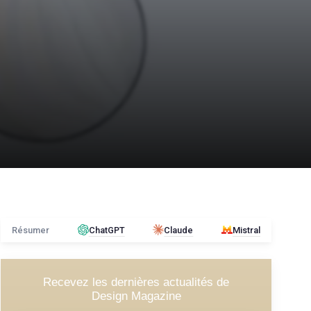
Résumer
ChatGPT
Claude
Mistral
Recevez les dernières actualités de
Design Magazine