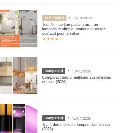
•
12/04/2026
Test Produit
Test Nintiue Lampadaire arc : un
lampadaire simple, pratique et assez
costaud pour le salon
★★★★★
★★★★★
•
13/06/2026
Comparatif
Comparatif des 6 meilleurs suspensions
en bois (2026)
•
12/04/2026
Comparatif
Top 4 des meilleurs lampes d'ambiance
(2026)