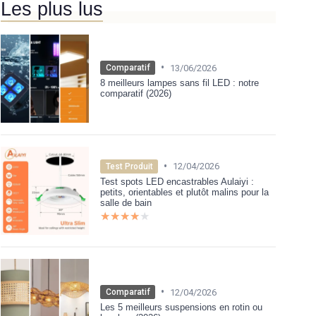
Les plus lus
•
13/06/2026
Comparatif
8 meilleurs lampes sans fil LED : notre
comparatif (2026)
•
12/04/2026
Test Produit
Test spots LED encastrables Aulaiyi :
petits, orientables et plutôt malins pour la
salle de bain
★★★★★
★★★★★
•
12/04/2026
Comparatif
Les 5 meilleurs suspensions en rotin ou