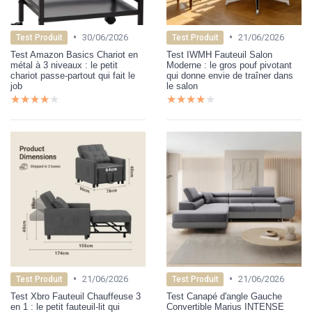
•
•
30/06/2026
21/06/2026
Test Produit
Test Produit
Test Amazon Basics Chariot en
Test IWMH Fauteuil Salon
métal à 3 niveaux : le petit
Moderne : le gros pouf pivotant
chariot passe-partout qui fait le
qui donne envie de traîner dans
job
le salon
★★★★★
★★★★★
★★★★★
★★★★★
•
•
21/06/2026
21/06/2026
Test Produit
Test Produit
Test Xbro Fauteuil Chauffeuse 3
Test Canapé d'angle Gauche
en 1 : le petit fauteuil-lit qui
Convertible Marius INTENSE