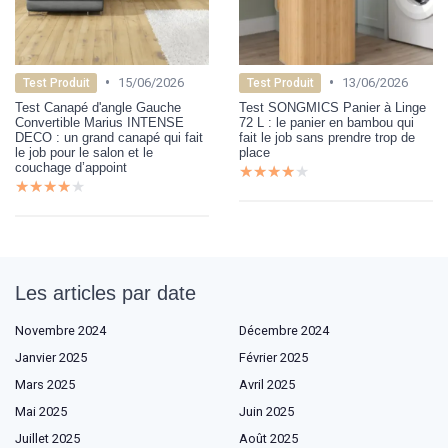
•
•
15/06/2026
13/06/2026
Test Produit
Test Produit
Test Canapé d'angle Gauche
Test SONGMICS Panier à Linge
Convertible Marius INTENSE
72 L : le panier en bambou qui
DECO : un grand canapé qui fait
fait le job sans prendre trop de
le job pour le salon et le
place
couchage d’appoint
★★★★★
★★★★★
★★★★★
★★★★★
Les articles par date
Novembre 2024
Décembre 2024
Janvier 2025
Février 2025
Mars 2025
Avril 2025
Mai 2025
Juin 2025
Juillet 2025
Août 2025