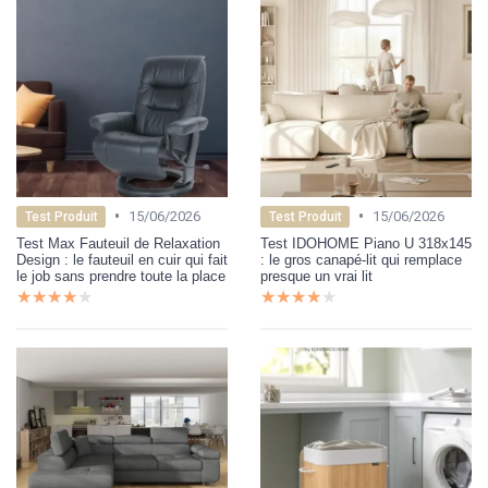
•
•
15/06/2026
15/06/2026
Test Produit
Test Produit
Test Max Fauteuil de Relaxation
Test IDOHOME Piano U 318x145
Design : le fauteuil en cuir qui fait
: le gros canapé-lit qui remplace
le job sans prendre toute la place
presque un vrai lit
★★★★★
★★★★★
★★★★★
★★★★★