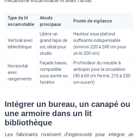
mécanisme escamotable lit avant l’achat.
Type de lit
Atouts
Points de vigilance
escamotable
principaux
Libère un
Hauteur sous plafond
Vertical avec
grand tapis de
suffisante indispensable
bibliothèque
sol, idéal pour
(environ 220 à 240 cm pour
studio
un lit 200 cm)
Façade basse,
Profondeur du meuble à
Horizontal
compatible
anticiper pour la circulation
avec
sous-pente ou
(40 à 60 cm fermé, 210 à 230
rangements
fenêtre
cm ouvert)
Intégrer un bureau, un canapé ou
une armoire dans un lit
bibliothèque
Les fabricants rivalisent d’ingéniosité pour intégrer un