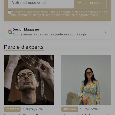
➔ Je m'inscris
*
En remplissant ce formulaire, j’accepte d’être contacté(e) à des
fins commerciales par Design Magazine et ses partenaires.
Design Magazine
Ajoutez-nous à vos sources préférées sur Google
Parole d'experts
•
•
08/07/2026
02/07/2026
Interview
Interview