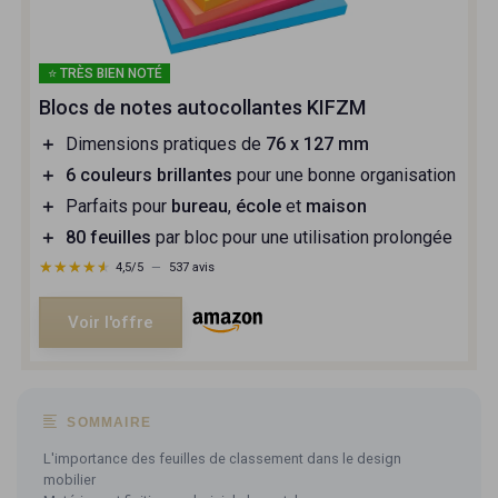
⭐ TRÈS BIEN NOTÉ
Blocs de notes autocollantes KIFZM
＋
Dimensions pratiques de
76 x 127 mm
＋
6 couleurs brillantes
pour une bonne organisation
＋
Parfaits pour
bureau
,
école
et
maison
＋
80 feuilles
par bloc pour une utilisation prolongée
★★★★★
★★★★★
4,5/5
—
537 avis
Voir l'offre
SOMMAIRE
L'importance des feuilles de classement dans le design
mobilier