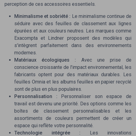
perception de ces accessoires essentiels.
Minimalisme et sobriété :
Le minimalisme continue de
séduire avec des feuilles de classement aux lignes
épurées et aux couleurs neutres. Les marques comme
Exacompta
et
Lindner
proposent des modèles qui
s'intègrent parfaitement dans des environnements
⭐ TRÈS BIEN NOTÉ
modernes.
Blocs de notes autocollantes KIFZM
Matériaux écologiques :
Avec une prise de
conscience croissante de l'impact environnemental, les
＋
Dimensions pratiques de
76 x 127 mm
fabricants optent pour des matériaux durables. Les
＋
6 couleurs brillantes
pour une bonne
feuilles Omnia
et les
albums feuilles
en papier recyclé
organisation
sont de plus en plus populaires.
＋
Parfaits pour
bureau
,
école
et
maison
Personnalisation :
Personnaliser son espace de
＋
80 feuilles
par bloc pour une utilisation
travail est devenu une priorité. Des options comme les
prolongée
boîtes de classement
personnalisables et les
★★★★★
★★★★★
4,5/5
—
537 avis
assortiments de couleurs
permettent de créer un
espace qui reflète votre personnalité.
Voir l'offre
Technologie intégrée :
Les innovations