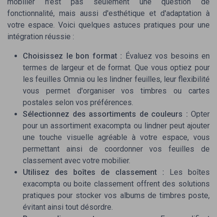
mobilier n'est pas seulement une question de
prolongée
fonctionnalité, mais aussi d'esthétique et d'adaptation à
★★★★★
★★★★★
4,5/5
—
537 avis
votre espace. Voici quelques astuces pratiques pour une
intégration réussie :
Voir l'offre
Choisissez le bon format :
Évaluez vos besoins en
termes de largeur et de format. Que vous optiez pour
les
feuilles Omnia
ou les
lindner feuilles
, leur flexibilité
vous permet d'organiser vos timbres ou cartes
postales selon vos préférences.
Sélectionnez des assortiments de couleurs :
Opter
pour un assortiment exacompta ou lindner peut ajouter
une touche visuelle agréable à votre espace, vous
permettant ainsi de coordonner vos feuilles de
classement avec votre mobilier.
Utilisez des boîtes de classement :
Les boîtes
exacompta ou boite classement offrent des solutions
pratiques pour stocker vos albums de timbres poste,
évitant ainsi tout désordre.