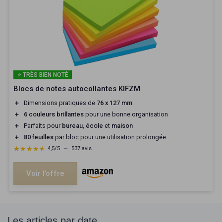
⭐ TRÈS BIEN NOTÉ
Blocs de notes autocollantes KIFZM
＋
Dimensions pratiques de
76 x 127 mm
＋
6 couleurs brillantes
pour une bonne organisation
＋
Parfaits pour
bureau
,
école
et
maison
＋
80 feuilles
par bloc pour une utilisation prolongée
★★★★★
★★★★★
4,5/5
—
537 avis
Voir l'offre
Les articles par date