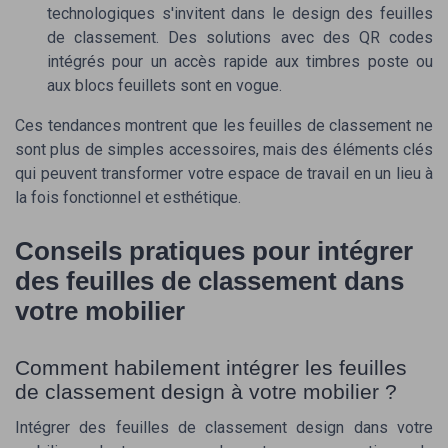
technologiques s'invitent dans le design des feuilles
de classement. Des solutions avec des QR codes
intégrés pour un accès rapide aux
timbres poste
ou
aux
blocs feuillets
sont en vogue.
Ces tendances montrent que les feuilles de classement ne
sont plus de simples accessoires, mais des éléments clés
qui peuvent transformer votre espace de travail en un lieu à
la fois fonctionnel et esthétique.
Conseils pratiques pour intégrer
⭐ TRÈS BIEN NOTÉ
des feuilles de classement dans
Blocs de notes autocollantes KIFZM
votre mobilier
＋
Dimensions pratiques de
76 x 127 mm
＋
6 couleurs brillantes
pour une bonne
Comment habilement intégrer les feuilles
organisation
de classement design à votre mobilier ?
＋
Parfaits pour
bureau
,
école
et
maison
Intégrer des feuilles de classement design dans votre
＋
80 feuilles
par bloc pour une utilisation