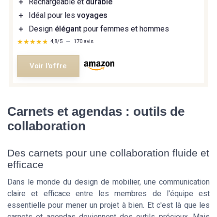
＋
Rechargeable et
durable
＋
Idéal pour les
voyages
＋
Design
élégant
pour femmes et hommes
★★★★★
★★★★★
4,8/5
—
170 avis
Voir l'offre
Carnets et agendas : outils de
collaboration
Des carnets pour une collaboration fluide et
efficace
Dans le monde du design de mobilier, une communication
claire et efficace entre les membres de l'équipe est
essentielle pour mener un projet à bien. Et c'est là que les
carnets et agendas deviennent des outils précieux. Mais