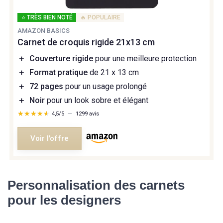
⭐ TRÈS BIEN NOTÉ
🔥 POPULAIRE
AMAZON BASICS
Carnet de croquis rigide 21x13 cm
＋
Couverture rigide
pour une meilleure protection
＋
Format pratique
de 21 x 13 cm
＋
72 pages
pour un usage prolongé
＋
Noir
pour un look sobre et élégant
★★★★★
★★★★★
4,5/5
—
1299 avis
Voir l'offre
Personnalisation des carnets
pour les designers