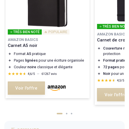
⭐ TRÈS BIEN NOTÉ
⭐ TRÈS BIEN NOTÉ
🔥 POPULAIRE
AMAZON BASICS
Carnet de croq
AMAZON BASICS
Carnet A5 noir
＋
Couverture rig
protection
＋
Format
A5
pratique
＋
Format pratiqu
＋
Pages
lignées
pour une écriture organisée
＋
72 pages
pour 
＋
Couleur
noire
classique et élégante
＋
Noir
pour un lo
★★★★★
★★★★★
4,6/5
—
61267 avis
★★★★★
★★★★★
4,5/5
—
Voir l'offre
Voir l'offre