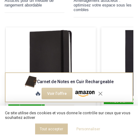
Astuces pour un meuble de
Aménagement astucieux :
rangement abordable
optimisez votre espace sous les
combles
Carnet de Notes en Cuir Rechargeable
🔥
Voir l'offre
⭐ TRÈS BIEN NOTÉ
⭐ TRÈS BIEN NOTÉ
🔥 POPULAIRE
AMAZON BASICS
Ce site utilise des cookies et vous donne le contrôle sur ceux que vous
Carnet de croq
AMAZON BASICS
souhaitez activer
Carnet A5 noir
＋
Couverture rig
Tout accepter
Personnaliser
protection
＋
Format
A5
pratique
＋
Format pratiqu
＋
Pages
lignées
pour une écriture organisée