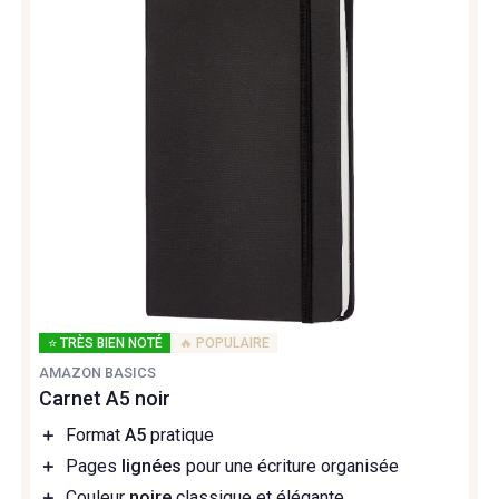
⭐ TRÈS BIEN NOTÉ
🔥 POPULAIRE
AMAZON BASICS
Carnet A5 noir
＋
Format
A5
pratique
＋
Pages
lignées
pour une écriture organisée
＋
Couleur
noire
classique et élégante