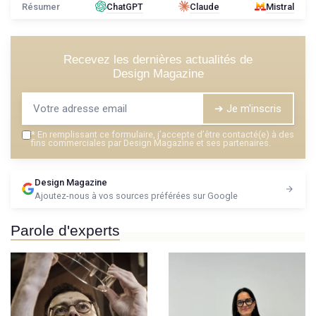
Résumer
ChatGPT
Claude
Mistral
Recevez les dernières actualités de
Design Magazine
➔ Je m'inscris
*
En remplissant ce formulaire, j’accepte d’être contacté(e) à des
fins commerciales par Design Magazine et ses partenaires.
Design Magazine
Ajoutez-nous à vos sources préférées sur Google
Parole d'experts