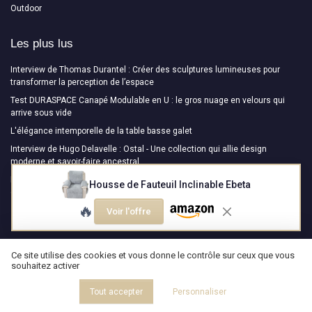
Outdoor
Les plus lus
Interview de Thomas Durantel : Créer des sculptures lumineuses pour
transformer la perception de l’espace
Test DURASPACE Canapé Modulable en U : le gros nuage en velours qui
arrive sous vide
L'élégance intemporelle de la table basse galet
Interview de Hugo Delavelle : Ostal - Une collection qui allie design
moderne et savoir-faire ancestral
Interview de Nicolas Causin : NEOSIEGES ( Maître de la Carcasse de Siège
Housse de Fauteuil Inclinable Ebeta
depuis 1969, entre héritage, innovation et engagement durable )
🔥
Voir l'offre
Les derniers articles
Comment bambou-design com réinvente les objets déco en bambou pour
Ce site utilise des cookies et vous donne le contrôle sur ceux que vous
souhaitez activer
un intérieur durable
Vers une nouvelle génération de tables de réunion : quand le v4 pipeline en
Tout accepter
Personnaliser
cours redéfinit l’espace de travail