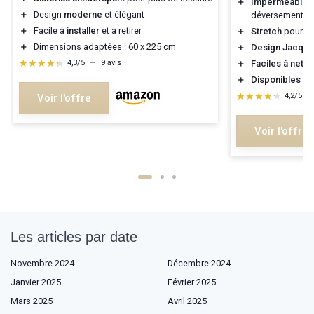
＋
Imperméable
p
＋
Design
moderne
et élégant
déversements
＋
Facile à
installer
et à retirer
＋
Stretch
pour un
＋
Dimensions adaptées : 60 x 225 cm
＋
Design Jacqua
★★★★★
★★★★★
＋
Faciles à netto
4,3/5
—
9 avis
＋
Disponibles e
★★★★★
★★★★★
4,2/5
—
Voir l'offre
Voir l'offre
Les articles par date
Novembre 2024
Décembre 2024
Janvier 2025
Février 2025
Mars 2025
Avril 2025