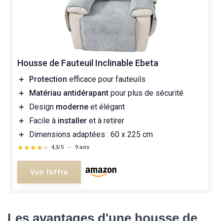
Housse de Fauteuil Inclinable Ebeta
＋
Protection
efficace pour fauteuils
＋
Matériau antidérapant
pour plus de sécurité
＋
Design
moderne
et élégant
＋
Facile à
installer
et à retirer
＋
Dimensions adaptées : 60 x 225 cm
★★★★★
★★★★★
4,3/5
—
9 avis
Voir l'offre
Les avantages d'une housse de