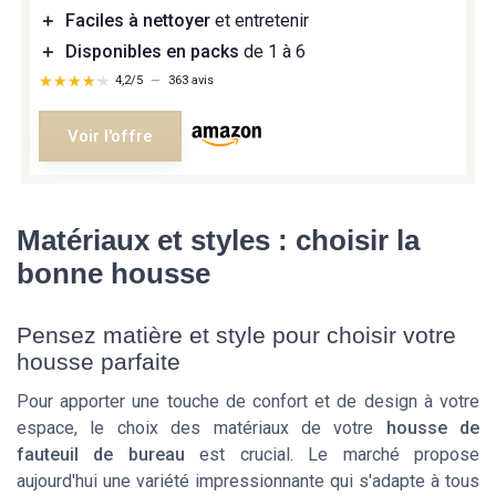
＋
Faciles à nettoyer
et entretenir
＋
Disponibles en packs
de 1 à 6
★★★★★
★★★★★
4,2/5
—
363 avis
Voir l'offre
Matériaux et styles : choisir la
bonne housse
Pensez matière et style pour choisir votre
housse parfaite
Pour apporter une touche de confort et de design à votre
espace, le choix des matériaux de votre
housse de
fauteuil de bureau
est crucial. Le marché propose
aujourd'hui une variété impressionnante qui s'adapte à tous