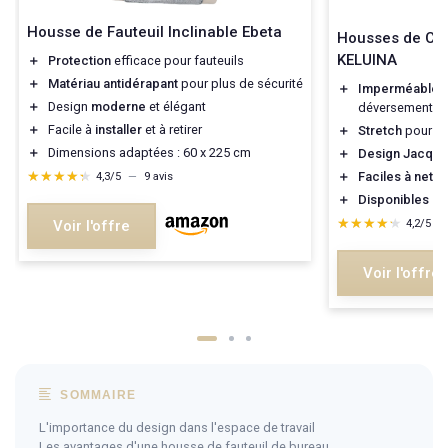
Housse de Fauteuil Inclinable Ebeta
Housses de Ch
KELUINA
＋
Protection
efficace pour fauteuils
＋
Matériau antidérapant
pour plus de sécurité
＋
Imperméable
p
＋
Design
moderne
et élégant
déversements
＋
Facile à
installer
et à retirer
＋
Stretch
pour un
＋
Dimensions adaptées : 60 x 225 cm
＋
Design Jacqua
★★★★★
★★★★★
＋
Faciles à netto
4,3/5
—
9 avis
＋
Disponibles e
★★★★★
★★★★★
4,2/5
—
Voir l'offre
Voir l'offre
SOMMAIRE
L'importance du design dans l'espace de travail
Les avantages d'une housse de fauteuil de bureau