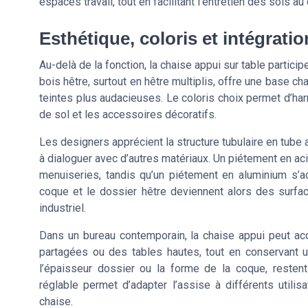
espaces travail, tout en facilitant l’entretien des sols au
Esthétique, coloris et intégrati
Au-delà de la fonction, la chaise appui sur table particip
bois hêtre, surtout en hêtre multiplis, offre une base c
teintes plus audacieuses. Le coloris choix permet d’ha
de sol et les accessoires décoratifs.
Les designers apprécient la structure tubulaire en tube 
à dialoguer avec d’autres matériaux. Un piétement en aci
menuiseries, tandis qu’un piétement en aluminium s’
coque et le dossier hêtre deviennent alors des surface
industriel.
Dans un bureau contemporain, la chaise appui peut ac
partagées ou des tables hautes, tout en conservant u
l’épaisseur dossier ou la forme de la coque, restent
réglable permet d’adapter l’assise à différents utilis
chaise.