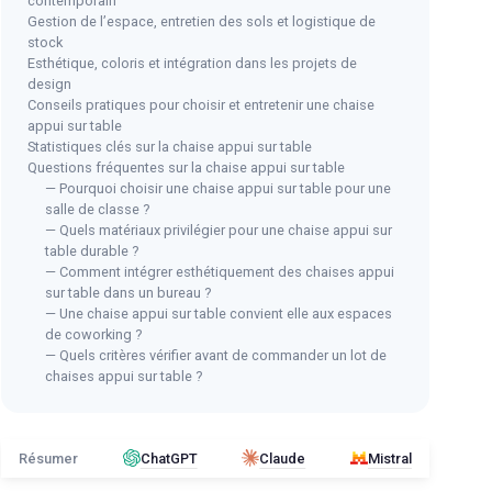
contemporain
Gestion de l’espace, entretien des sols et logistique de
stock
Esthétique, coloris et intégration dans les projets de
design
Conseils pratiques pour choisir et entretenir une chaise
appui sur table
Statistiques clés sur la chaise appui sur table
Questions fréquentes sur la chaise appui sur table
— Pourquoi choisir une chaise appui sur table pour une
salle de classe ?
— Quels matériaux privilégier pour une chaise appui sur
table durable ?
— Comment intégrer esthétiquement des chaises appui
sur table dans un bureau ?
— Une chaise appui sur table convient elle aux espaces
de coworking ?
— Quels critères vérifier avant de commander un lot de
chaises appui sur table ?
Résumer
ChatGPT
Claude
Mistral