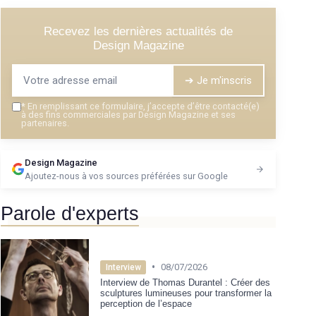
Recevez les dernières actualités de
Design Magazine
➔ Je m'inscris
*
En remplissant ce formulaire, j’accepte d’être contacté(e)
à des fins commerciales par Design Magazine et ses
partenaires.
Design Magazine
Ajoutez-nous à vos sources préférées sur Google
Parole d'experts
•
08/07/2026
Interview
Interview de Thomas Durantel : Créer des
sculptures lumineuses pour transformer la
perception de l’espace