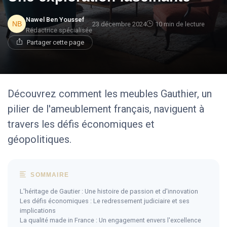
Nawel Ben Youssef
23 décembre 2024
10 min de lecture
Rédactrice spécialisée
Partager cette page
Découvrez comment les meubles Gauthier, un
pilier de l'ameublement français, naviguent à
travers les défis économiques et
géopolitiques.
SOMMAIRE
L'héritage de Gautier : Une histoire de passion et d'innovation
Les défis économiques : Le redressement judiciaire et ses
implications
La qualité made in France : Un engagement envers l'excellence