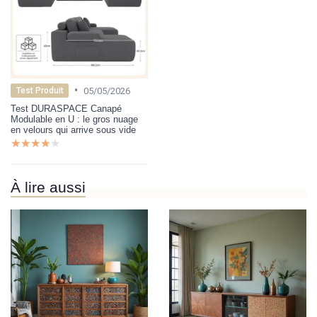
•
05/05/2026
Test Produit
Test DURASPACE Canapé
Modulable en U : le gros nuage
en velours qui arrive sous vide
★★★★★
★★★★★
À lire aussi