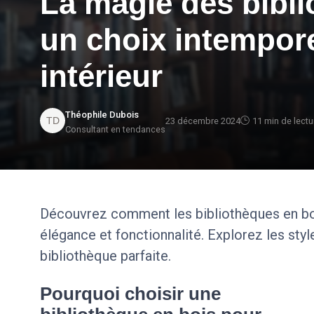
La magie des bibli
un choix intempore
intérieur
Théophile Dubois
23 décembre 2024
11 min de lectu
Consultant en tendances
Découvrez comment les bibliothèques en bo
élégance et fonctionnalité. Explorez les styl
bibliothèque parfaite.
Pourquoi choisir une