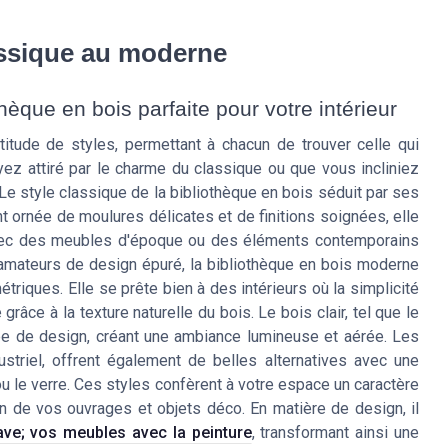
assique au moderne
thèque en bois parfaite pour votre intérieur
itude de styles, permettant à chacun de trouver celle qui
yez attiré par le charme du classique ou que vous incliniez
Le style classique de la bibliothèque en bois séduit par ses
nt ornée de moulures délicates et de finitions soignées, elle
vec des meubles d'époque ou des éléments contemporains
 amateurs de design épuré, la bibliothèque en bois moderne
ques. Elle se prête bien à des intérieurs où la simplicité
grâce à la texture naturelle du bois. Le bois clair, tel que le
ype de design, créant une ambiance lumineuse et aérée. Les
ustriel, offrent également de belles alternatives avec une
u le verre. Ces styles confèrent à votre espace un caractère
on de vos ouvrages et objets déco. En matière de design, il
ave; vos meubles avec la peinture
, transformant ainsi une