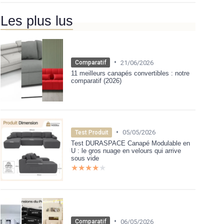
Les plus lus
•
21/06/2026
Comparatif
11 meilleurs canapés convertibles : notre
comparatif (2026)
•
05/05/2026
Test Produit
Test DURASPACE Canapé Modulable en
U : le gros nuage en velours qui arrive
sous vide
★★★★★
★★★★★
•
06/05/2026
Comparatif