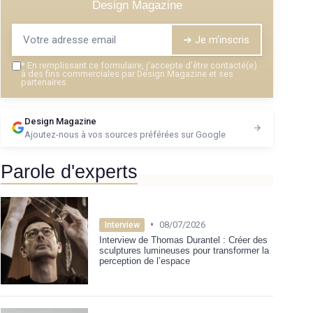
Design Magazine
➔ Je m'inscris
*
En remplissant ce formulaire, j’accepte d’être contacté(e)
à des fins commerciales par Design Magazine et ses
partenaires.
Design Magazine
Ajoutez-nous à vos sources préférées sur Google
Parole d'experts
•
08/07/2026
Interview
Interview de Thomas Durantel : Créer des
sculptures lumineuses pour transformer la
perception de l’espace