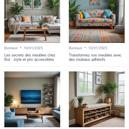
•
•
Bureaux
10/01/2025
Bureaux
10/01/2025
Les secrets des meubles chez
Transformez vos meubles avec
But : style et prix accessibles
des rouleaux adhésifs