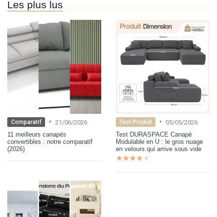
Les plus lus
•
•
21/06/2026
05/05/2026
Comparatif
Test Produit
11 meilleurs canapés
Test DURASPACE Canapé
convertibles : notre comparatif
Modulable en U : le gros nuage
(2026)
en velours qui arrive sous vide
★★★★★
★★★★★