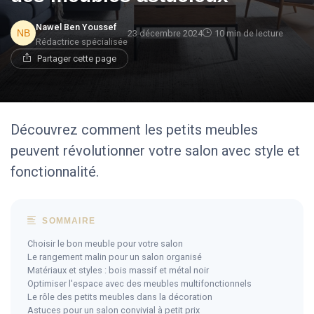
Nawel Ben Youssef
23 décembre 2024
10 min de lecture
Rédactrice spécialisée
Partager cette page
Découvrez comment les petits meubles
peuvent révolutionner votre salon avec style et
fonctionnalité.
SOMMAIRE
Choisir le bon meuble pour votre salon
Le rangement malin pour un salon organisé
Matériaux et styles : bois massif et métal noir
Optimiser l'espace avec des meubles multifonctionnels
Le rôle des petits meubles dans la décoration
Astuces pour un salon convivial à petit prix