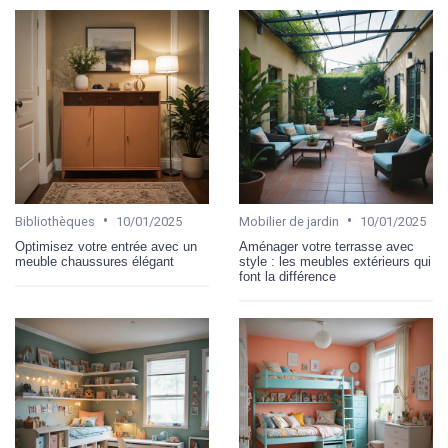
•
•
Bibliothèques
10/01/2025
Mobilier de jardin
10/01/2025
Optimisez votre entrée avec un
Aménager votre terrasse avec
meuble chaussures élégant
style : les meubles extérieurs qui
font la différence