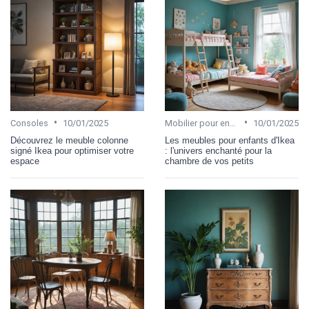
•
•
Consoles
10/01/2025
Mobilier pour enfant
10/01/2025
Découvrez le meuble colonne
Les meubles pour enfants d'Ikea
signé Ikea pour optimiser votre
: l'univers enchanté pour la
espace
chambre de vos petits