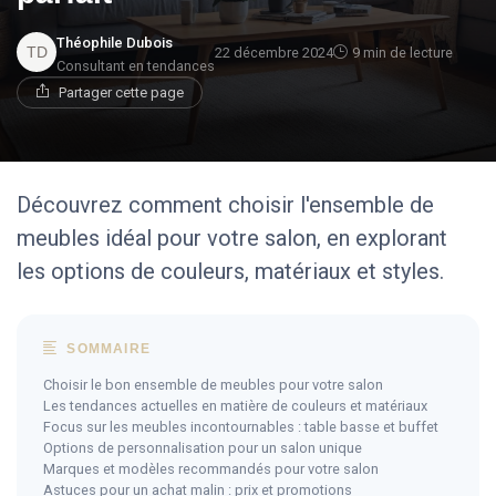
Théophile Dubois
22 décembre 2024
9 min de lecture
Consultant en tendances
Partager cette page
Découvrez comment choisir l'ensemble de
meubles idéal pour votre salon, en explorant
les options de couleurs, matériaux et styles.
SOMMAIRE
Choisir le bon ensemble de meubles pour votre salon
Les tendances actuelles en matière de couleurs et matériaux
Focus sur les meubles incontournables : table basse et buffet
Options de personnalisation pour un salon unique
Marques et modèles recommandés pour votre salon
Astuces pour un achat malin : prix et promotions