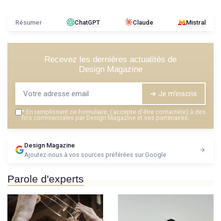
Résumer
ChatGPT
Claude
Mistral
Recevez les dernières actualités de
Design Magazine
➔ Je m'inscris
*
En remplissant ce formulaire, j’accepte d’être contacté(e) à des
fins commerciales par Design Magazine et ses partenaires.
Design Magazine
Ajoutez-nous à vos sources préférées sur Google
Parole d'experts