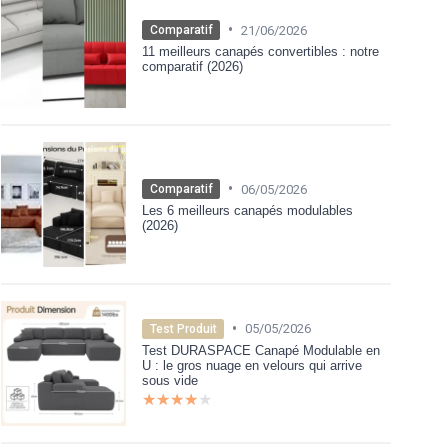
•
21/06/2026
Comparatif
11 meilleurs canapés convertibles : notre
comparatif (2026)
•
06/05/2026
Comparatif
Les 6 meilleurs canapés modulables
(2026)
•
05/05/2026
Test Produit
Test DURASPACE Canapé Modulable en
U : le gros nuage en velours qui arrive
sous vide
★★★★★
★★★★★