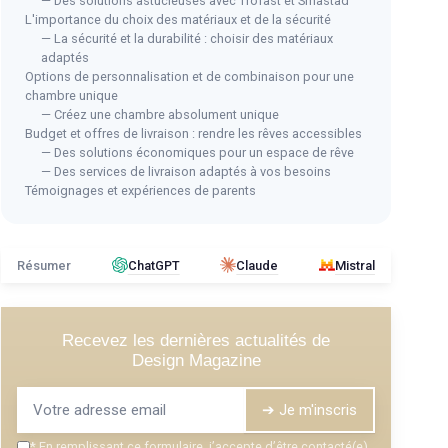
— Des solutions astucieuses avec Trofast et Smastad
L'importance du choix des matériaux et de la sécurité
— La sécurité et la durabilité : choisir des matériaux
adaptés
Options de personnalisation et de combinaison pour une
chambre unique
— Créez une chambre absolument unique
Budget et offres de livraison : rendre les rêves accessibles
— Des solutions économiques pour un espace de rêve
— Des services de livraison adaptés à vos besoins
Témoignages et expériences de parents
Résumer
ChatGPT
Claude
Mistral
Recevez les dernières actualités de
Design Magazine
➔ Je m'inscris
*
En remplissant ce formulaire, j’accepte d’être contacté(e)