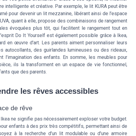
re intelligente et créative. Par exemple, le lit KURA peut être
urné pour devenir un lit mezzanine, libérant ainsi de l'espace
TUVA, quant à elle, propose des combinaisons de rangement
ales évoquées plus tôt, qui facilitent le rangement tout en
l'esprit Do It Yourself est également possible grâce à Ikea,
d en œuvre d'art. Les parents aiment personnaliser leurs
 autocollants, des guirlandes lumineuses ou des rideaux,
ant l'imagination des enfants. En somme, les meubles pour
èce, ils la transforment en un espace de vie fonctionnel,
nfants que des parents.
rendre les rêves accessibles
ace de rêve
kea ne signifie pas nécessairement exploser votre budget.
r enfants à des prix très compétitifs, permettant ainsi de
oyez à la recherche d'un lit modulable ou d'une armoire