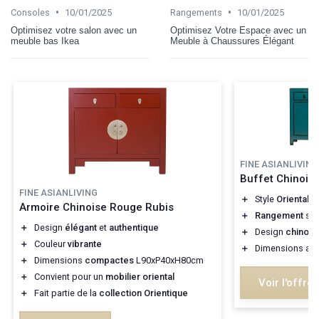
•
•
Consoles
10/01/2025
Rangements
10/01/2025
Optimisez votre salon avec un
Optimisez Votre Espace avec un
meuble bas Ikea
Meuble à Chaussures Élégant
FINE ASIANLIVING
Buffet Chinois
FINE ASIANLIVING
＋
Style
Oriental
Armoire Chinoise Rouge Rubis
＋
Rangement
spa
＋
Design
élégant
et
authentique
＋
Design
chinois
＋
Couleur
vibrante
＋
Dimensions ada
＋
Dimensions
compactes
L90xP40xH80cm
＋
Convient pour un
mobilier oriental
Voir l'offre
＋
Fait partie de la
collection Orientique