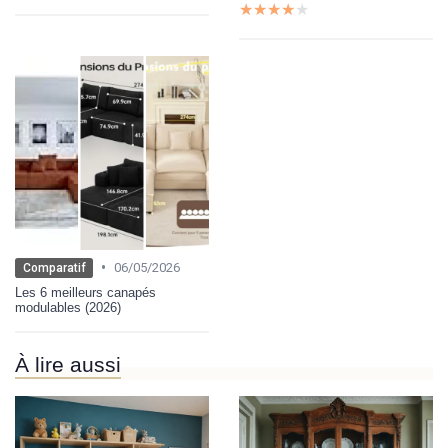
★★★★★
★★★★★
•
06/05/2026
Comparatif
Les 6 meilleurs canapés
modulables (2026)
À lire aussi