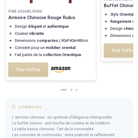
Buffet Chinois
FINE ASIANLIVING
＋
Style
Oriental
Armoire Chinoise Rouge Rubis
＋
Rangement
spa
＋
Design
élégant
et
authentique
＋
Design
chinois
＋
Couleur
vibrante
＋
Dimensions ada
＋
Dimensions
compactes
L90xP40xH80cm
＋
Convient pour un
mobilier oriental
Voir l'offre
＋
Fait partie de la
collection Orientique
Voir l'offre
SOMMAIRE
L'armoire chinoise : un symbole d'élégance intemporelle
Le buffet chinois : une touche de couleur et de tradition
La table basse chinoise : l'art de la convivialité
Les consoles et commodes : entre praticité et raffinement