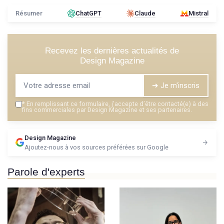
Résumer
ChatGPT
Claude
Mistral
Recevez les dernières actualités de
Design Magazine
➔ Je m'inscris
*
En remplissant ce formulaire, j’accepte d’être contacté(e) à des
fins commerciales par Design Magazine et ses partenaires.
Design Magazine
Ajoutez-nous à vos sources préférées sur Google
Parole d'experts