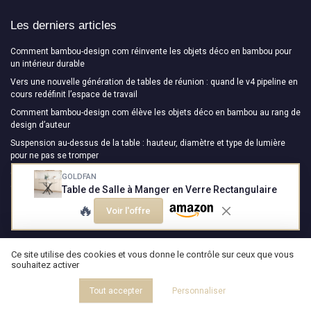
Les derniers articles
Comment bambou-design com réinvente les objets déco en bambou pour
un intérieur durable
Vers une nouvelle génération de tables de réunion : quand le v4 pipeline en
cours redéfinit l’espace de travail
Comment bambou-design com élève les objets déco en bambou au rang de
design d’auteur
Suspension au-dessus de la table : hauteur, diamètre et type de lumière
pour ne pas se tromper
Choisir une console en bois massif ancienne : guide expert pour un meuble
GOLDFAN
de caractère
Table de Salle à Manger en Verre Rectangulaire
🔥
Voir l'offre
Design Magazine
Ce site utilise des cookies et vous donne le contrôle sur ceux que vous
souhaitez activer
Tout accepter
Personnaliser