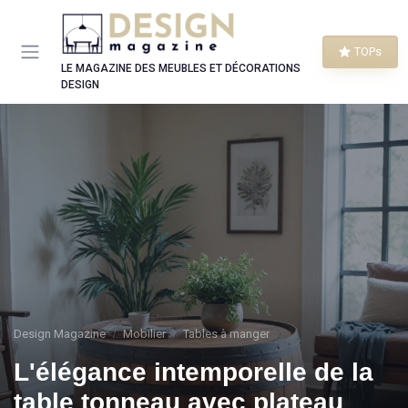
Panneau de gestion des cookies
TOPs
LE MAGAZINE DES MEUBLES ET DÉCORATIONS
DESIGN
Design Magazine
Mobilier
Tables à manger
L'élégance intemporelle de la
table tonneau avec plateau