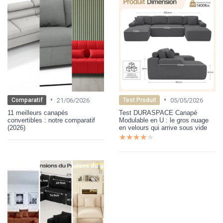
•
•
21/06/2026
05/05/2026
Comparatif
Test Produit
11 meilleurs canapés
Test DURASPACE Canapé
convertibles : notre comparatif
Modulable en U : le gros nuage
(2026)
en velours qui arrive sous vide
★★★★★
★★★★★