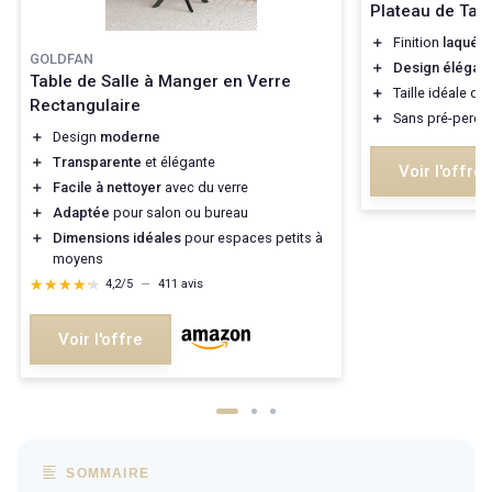
Plateau de Tab
＋
Finition
laquée
GOLDFAN
＋
Design élégant
Table de Salle à Manger en Verre
＋
Taille idéale de
Rectangulaire
＋
Sans pré-perça
＋
Design
moderne
＋
Transparente
et élégante
Voir l'offre
＋
Facile à nettoyer
avec du verre
＋
Adaptée
pour salon ou bureau
＋
Dimensions idéales
pour espaces petits à
moyens
★★★★★
★★★★★
4,2/5
—
411 avis
Voir l'offre
SOMMAIRE