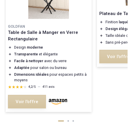
Plateau de Tab
＋
Finition
laquée
GOLDFAN
＋
Design élégant
Table de Salle à Manger en Verre
＋
Taille idéale de
Rectangulaire
＋
Sans pré-perça
＋
Design
moderne
＋
Transparente
et élégante
Voir l'offre
＋
Facile à nettoyer
avec du verre
＋
Adaptée
pour salon ou bureau
＋
Dimensions idéales
pour espaces petits à
moyens
★★★★★
★★★★★
4,2/5
—
411 avis
Voir l'offre