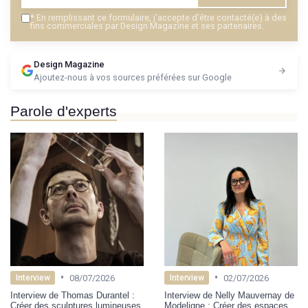
*
En remplissant ce formulaire, j’accepte d’être contacté(e) à des
fins commerciales par Design Magazine et ses partenaires.
Design Magazine
Ajoutez-nous à vos sources préférées sur Google
Parole d'experts
•
•
08/07/2026
02/07/2026
Interview
Interview
Interview de Thomas Durantel :
Interview de Nelly Mauvernay de
Créer des sculptures lumineuses
Modeligne : Créer des espaces