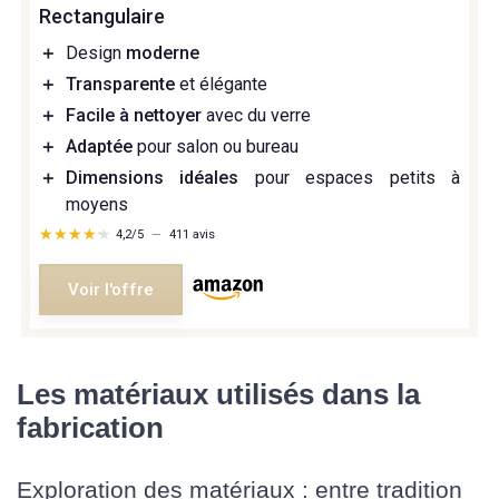
Rectangulaire
＋
Design
moderne
＋
Transparente
et élégante
＋
Facile à nettoyer
avec du verre
＋
Adaptée
pour salon ou bureau
＋
Dimensions idéales
pour espaces petits à
moyens
★★★★★
★★★★★
4,2/5
—
411 avis
Voir l'offre
Les matériaux utilisés dans la
fabrication
Exploration des matériaux : entre tradition