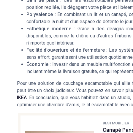
Gain de place :
Ces lits escamotables permettent
position repliée, ils dégagent votre pièce et libère
Polyvalence :
En combinant un lit et un canapé, 
confortable la nuit et d'un espace de détente le jour.
Esthétique moderne :
Grâce à des designs inno
disponibles, comme le chêne ou d'autres finition
n'importe quel intérieur.
Facilité d'ouverture et de fermeture :
Les système
sans effort, garantissant une utilisation quotidien
Économie :
Investir dans un meuble multifonction é
incluent même la livraison gratuite, ce qui représe
Pour une solution de couchage escamotable qui allie 
peut être un choix judicieux. Vous pouvez en savoir pl
IKEA
. En conclusion, que vous habitiez dans un studio
optimiser une chambre d'amis, le lit escamotable avec c
BESTMOBILIER
Canapé Pano