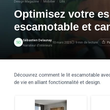
Design Magazine
Mobilier
Lits
Optimisez votre es
escamotable et ca
Sébastien Delaunay
10 mars 2025
9 min de lecture
Pa
Narrateur d'intérieurs
Découvrez comment le lit escamotable avec
de vie en alliant fonctionnalité et design.