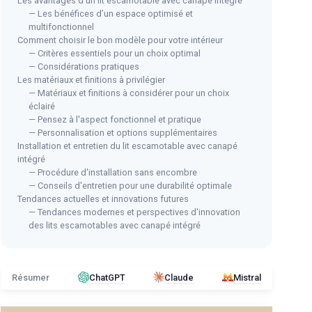
Les avantages d'un lit escamotable avec canapé intégré
— Les bénéfices d’un espace optimisé et
multifonctionnel
Comment choisir le bon modèle pour votre intérieur
— Critères essentiels pour un choix optimal
BES
— Considérations pratiques
Can
IMAGO FACTORY
Les matériaux et finitions à privilégier
Con
 en
Lit Mural Rabattable Kento
— Matériaux et finitions à considérer pour un choix
éclairé
＋
＋
Gain de place
— Pensez à l'aspect fonctionnel et pratique
＋
＋
Design élégant en chêne naturel
— Personnalisation et options supplémentaires
＋
＋
Fabriqué en Italie
Installation et entretien du lit escamotable avec canapé
intégré
 3 places
＋
Lit escamotable pratique
＋
— Procédure d'installation sans encombre
★★★★★
★★★★★
4,1/5
—
27 avis
— Conseils d'entretien pour une durabilité optimale
＋
Tendances actuelles et innovations futures
Voir l'offre
— Tendances modernes et perspectives d'innovation
des lits escamotables avec canapé intégré
Résumer
ChatGPT
Claude
Mistral