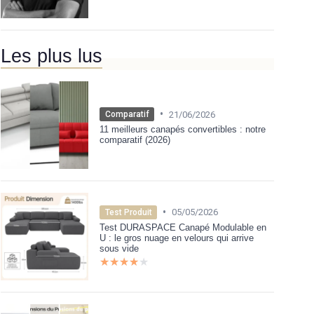
Les plus lus
•
21/06/2026
Comparatif
11 meilleurs canapés convertibles : notre
comparatif (2026)
•
05/05/2026
Test Produit
Test DURASPACE Canapé Modulable en
U : le gros nuage en velours qui arrive
sous vide
★★★★★
★★★★★