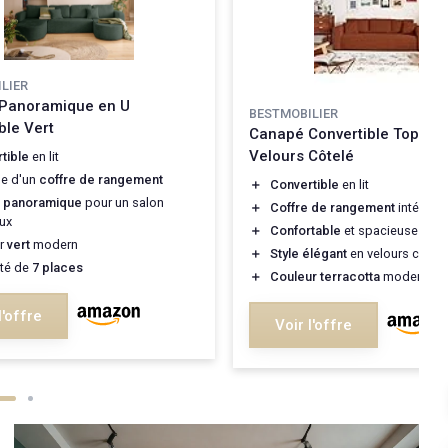
LIER
Panoramique en U
BESTMOBILIER
ble Vert
Canapé Convertible Topaze
Velours Côtelé
tible
en lit
e d'un
coffre de rangement
＋
Convertible
en lit
n
panoramique
pour un salon
＋
Coffre de rangement
intégré
ux
＋
Confortable
et spacieuse pour
ur
vert
modern
＋
Style élégant
en velours côtelé
té de
7 places
＋
Couleur terracotta
moderne
l'offre
Voir l'offre