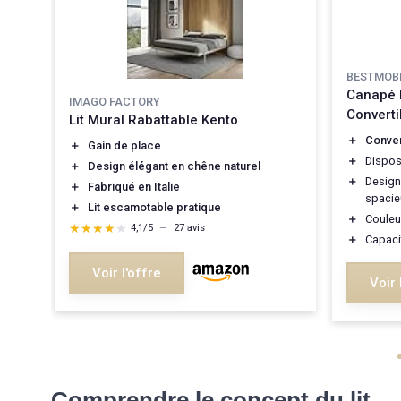
BESTMOBI
Canapé 
IMAGO FACTORY
Converti
Lit Mural Rabattable Kento
＋
Conver
＋
Gain de place
＋
Dispos
＋
Design élégant en chêne naturel
＋
Desig
＋
Fabriqué en Italie
spacie
ces
＋
Lit escamotable pratique
＋
Coule
★★★★★
★★★★★
4,1/5
—
27 avis
＋
Capaci
Voir l'offre
Voir 
Comprendre le concept du lit