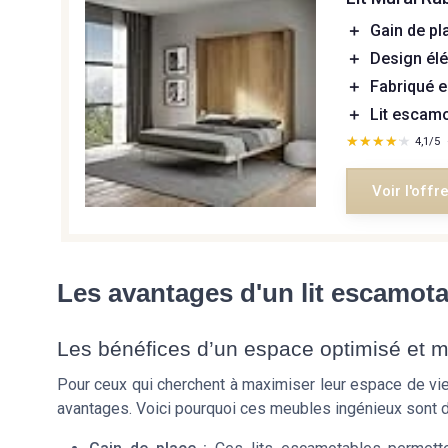
＋
Gain de pl
＋
Design élé
＋
Fabriqué en
＋
Lit escamo
★★★★★
★★★★★
4,1/5
Voir l'offr
Les avantages d'un lit escamota
Les bénéfices d’un espace optimisé et mu
Pour ceux qui cherchent à maximiser leur espace de vie
avantages. Voici pourquoi ces meubles ingénieux sont de