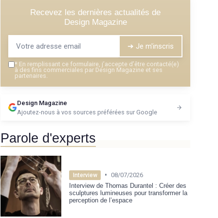
Recevez les dernières actualités de
Design Magazine
➔ Je m'inscris
*
En remplissant ce formulaire, j’accepte d’être contacté(e)
à des fins commerciales par Design Magazine et ses
partenaires.
Design Magazine
Ajoutez-nous à vos sources préférées sur Google
Parole d'experts
•
08/07/2026
Interview
Interview de Thomas Durantel : Créer des
sculptures lumineuses pour transformer la
perception de l’espace