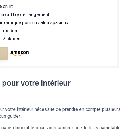
e
en lit
'un
coffre de rangement
noramique
pour un salon spacieux
rt
modern
de
7 places
e
pour votre intérieur
r votre intérieur nécessite de prendre en compte plusieurs
ous guider :
espace disponible pour vous assurer que le
lit escamotable