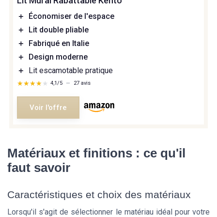
Lit Mural Rabattable Kento
＋
Économiser de l'espace
＋
Lit double pliable
＋
Fabriqué en Italie
＋
Design moderne
＋
Lit escamotable pratique
★★★★★
★★★★★
4,1/5
—
27 avis
Voir l'offre
Matériaux et finitions : ce qu'il
faut savoir
Caractéristiques et choix des matériaux
Lorsqu'il s'agit de sélectionner le matériau idéal pour votre