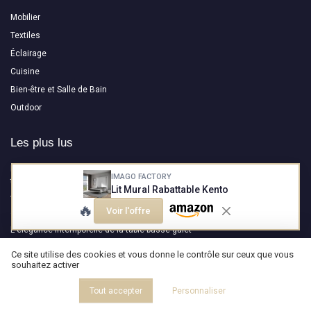
Mobilier
Textiles
Éclairage
Cuisine
Bien-être et Salle de Bain
Outdoor
Les plus lus
Interview de Thomas Durantel : Créer des sculptures lumineuses pour
IMAGO FACTORY
transformer la perception de l’espace
Lit Mural Rabattable Kento
Test DURASPACE Canapé Modulable en U : le gros nuage en velours qui
🔥
Voir l'offre
arrive sous vide
L'élégance intemporelle de la table basse galet
Interview de Hugo Delavelle : Ostal - Une collection qui allie design
Ce site utilise des cookies et vous donne le contrôle sur ceux que vous
moderne et savoir-faire ancestral
souhaitez activer
Interview de Nicolas Causin : NEOSIEGES ( Maître de la Carcasse de Siège
depuis 1969, entre héritage, innovation et engagement durable )
Tout accepter
Personnaliser