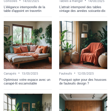
•
•
Consoles
14/03/2025
Tables à manger
14/03/2025
L'élégance intemporelle de la
L'attrait intemporel des tables
table d'appoint en travertin
vintage des années soixante-dix
•
•
Canapés
13/03/2025
Fauteuils
12/03/2025
Optimisez votre espace avec un
Pourquoi opter pour des housses
canapé-lit escamotable
de fauteuils design ?