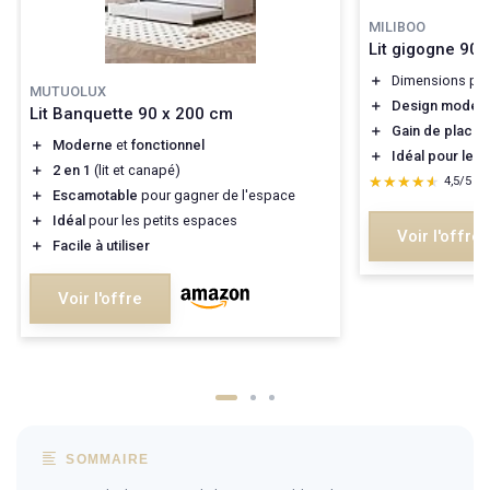
MILIBOO
Lit gigogne 90 
＋
Dimensions prat
MUTUOLUX
＋
Design moder
Lit Banquette 90 x 200 cm
＋
Gain de place
a
＋
Moderne
et
fonctionnel
＋
Idéal pour les i
＋
2 en 1
(lit et canapé)
★★★★★
★★★★★
4,5/5
—
＋
Escamotable
pour gagner de l'espace
＋
Idéal
pour les petits espaces
Voir l'offre
＋
Facile à utiliser
Voir l'offre
SOMMAIRE