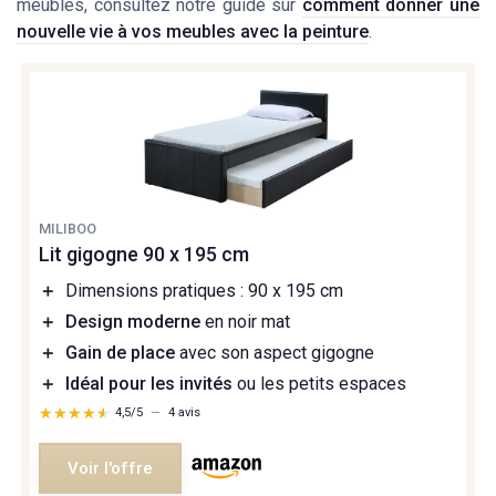
meubles, consultez notre guide sur
comment donner une
nouvelle vie à vos meubles avec la peinture
.
MILIBOO
Lit gigogne 90 x 195 cm
＋
Dimensions pratiques : 90 x 195 cm
＋
Design moderne
en noir mat
＋
Gain de place
avec son aspect gigogne
＋
Idéal pour les invités
ou les petits espaces
★★★★★
★★★★★
4,5/5
—
4 avis
Voir l'offre