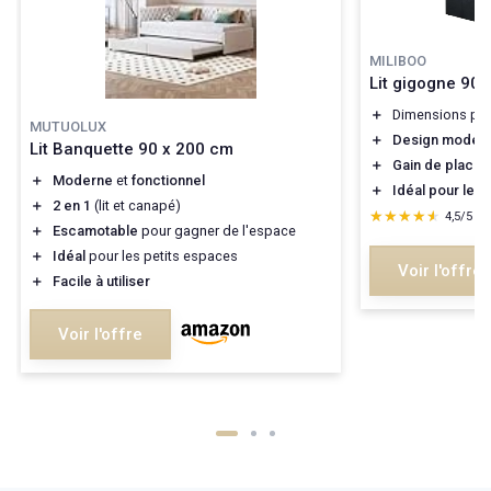
MILIBOO
Lit gigogne 90 
＋
Dimensions prat
MUTUOLUX
＋
Design moder
Lit Banquette 90 x 200 cm
＋
Gain de place
a
＋
Moderne
et
fonctionnel
＋
Idéal pour les i
＋
2 en 1
(lit et canapé)
★★★★★
★★★★★
4,5/5
—
＋
Escamotable
pour gagner de l'espace
＋
Idéal
pour les petits espaces
Voir l'offre
＋
Facile à utiliser
Voir l'offre